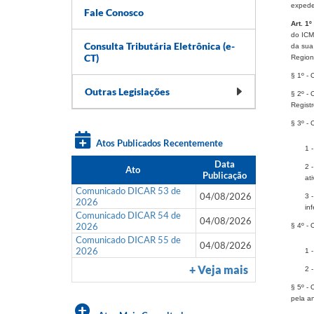
expede 
Fale Conosco
Art. 1º 
do ICM
Consulta Tributária Eletrônica (e-
da sua 
CT)
Regiona
§ 1º - 
Outras Legislações
§ 2º - 
Regist
§ 3º - 
Atos Publicados Recentemente
1 
Data
2 
Ato
Publicação
at
Comunicado DICAR 53 de
04/08/2026
3 
2026
inf
Comunicado DICAR 54 de
04/08/2026
2026
§ 4º - 
Comunicado DICAR 55 de
04/08/2026
2026
1 -
+ Veja mais
2 
§ 5º - 
pela a