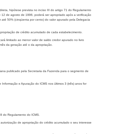
reta, hipótese prevista no inciso III do artigo 71 do Regulamento
e 12 de agosto de 1996, poderá ser apropriado após a verificação
em até 50% (cinqüenta por cento) do valor apurado pela Delegacia
 apropriação de crédito acumulado de cada estabelecimento.
cará limitado ao menor valor de saldo credor apurado no livro
mês da geração até o da apropriação.
Mediana publicado pela Secretaria da Fazenda para o segmento de
e Informação e Apuração do ICMS nos últimos 3 (três) anos for
o 78 do Regulamento do ICMS.
ra autorização de apropriação do crédito acumulado o seu interesse