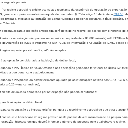
a seguinte portaria.
-
Por regime especial, o crédito acumulado resultante da ocorrência de operação de exportação di
S, gerado em períodos anteriores àquele de que trata o § 3º do artigo 16 da Portaria
CAT 53
, d
legitimidade, mediante autorização do Senhor Delegado Regional Tributário, a título precário, 
l Tributária.
O percentual para a liberação antecipada será definido no regime, de acordo com o histórico de
O valor da autorização não poderá ser superior ao equivalente a 80.000 (oitenta) mil UFESPs e fi
ro de Apuração do ICMS e transcrito na GIA - Guia de Informação e Apuração do ICMS, desde o 
O regime especial previsto no “caput” não se aplica:
- à apropriação condicionada a liquidação de débito fiscal;
- quando o IVA - Índice de Valor Acrescido nas operações geradoras for inferior ao último IVA 
ividade a que pertença o estabelecimento;
- quando o IVA próprio do estabelecimento apurado pelas informações obtidas das GIAs - Guia d
erior a 0,20 (vinte centésimos);
O crédito acumulado apropriado por antecipação não poderá ser utilizado:
 para liquidação de débito fiscal;
- para compensação do imposto exigível por guia de recolhimento especial de que trata o artig
O contribuinte beneficiário do regime previsto nesta portaria deverá manifestar-se na petição pa
ntecipação, hipótese em que deverá informar o número do processo pelo qual obteve o regime.