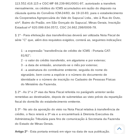
113.552.416.115 e CGC-MF 68.239-961/0001-97, autorizado a transferir,
mensalmente, os créditos do ICMS acumulados em razão do disposto na
cláusula quinta do Convênio ICM-24/83, de 19-10-83, para o estabelecimento
da Cooperativa Agropecuária do Vale do Sapucaí Ltda., sito à Rua do Outo,
s/nº, Bairro do Praião, em São Gonçalo do Sapucaí, Minas Gerais, Inscrição
Estadual nº 620.099.634.0572, CGC 24.662.298/0006-78.
§ 1º - Para efetivação das transferências deverá ser utilizada Nota Fiscal de
série "C" que, além dos requisitos exigidos, conterá as, seguintes indicações:
1 - a expressão "transferência de crédito de ICMS - Portaria CAT-
81/92";
2 - o valor do crédito transferido, em algarismo e por extenso;
3 - a data de emissão, anotando-se o mês por extenso;
4 - a assinatura do contribuinte emitente, seguida do nome do
signatário, bem como a espécie e o número do documento de
identidade e o número de inscrição no Cadastro de Pessoas Físicas
do Ministério da Fazenda.
§ 2º - As 1ª e 2ª vias da Nota Fiscal referida no parágrafo anterior serão
remetidas ao destinatário, depois de submetidas ao visto prévio da repartição
fiscal do domicílio do estabelecimento emitente.
§ 3º - No ato da aposição do visto na Nota Fiscal relativa à transferência de
crédito, o fisco reterá a 3ª via e a encaminhará à Diretoria Executiva da
Administração Tributária para fins de comunicação à Secretaria da Fazenda
do Estado de Minas Gerais.
Artigo 2º
- Esta portaria entrará em vigor na data de sua publicação.