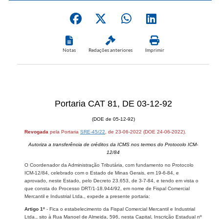
Notas
Redações anteriores
Imprimir
Portaria CAT 81, DE 03-12-92
(DOE de 05-12-92)
Revogada
pela Portaria
SRE-45/22
, de 23-06-2022 (DOE 24-06-2022).
Autoriza a transferência de créditos da ICMS nos termos do Protocolo ICM-
12/84
O Coordenador da Administração Tributária, com fundamento no Protocolo
ICM-12/84, celebrado com o Estado de Minas Gerais, em 19-6-84, e
aprovado, neste Estado, pelo Decreto 23.653, de 3-7-84, e tendo em vista o
que consta do Processo DRT/1-18.944/92, em nome de Fispal Comercial
Mercantil e Industrial Ltda., expede a presente portaria:
Artigo 1º
- Fica o estabelecimento da Fispal Comercial Mercantil e Industrial
Ltda., sito à Rua Manoel de Almeida, 596, nesta Capital, Inscrição Estadual nº