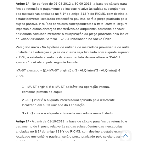
Artigo 1° -
No período de 01-08-2012 a 30-09-2013, a base de cálculo para
fins de retenção e pagamento do imposto relativo às saídas subseqüentes
das mercadorias arroladas no § 1º do artigo 313-Y do RICMS, com destino a
estabelecimento localizado em território paulista, será o preço praticado pelo
sujeito passivo, incluídos os valores correspondentes a frete, carreto, seguro,
impostos e outros encargos transferíveis ao adquirente, acrescido do valor
adicionado calculado mediante a multiplicação do preço praticado pelo Índice
de Valor Adicionado Setorial - IVA-ST relacionado no Anexo Único.
Parágrafo único - Na hipótese de entrada de mercadoria proveniente de outra
unidade da Federação cuja saída interna seja tributada com alíquota superior
a 12%, o estabelecimento destinatário paulista deverá utilizar o "IVA-ST
ajustado", calculado pela seguinte fórmula:
IVA-ST ajustado = [(1+IVA-ST original) x (1 - ALQ inter)/(1 - ALQ intra)] -1 ,
onde:
1 - IVA-ST original é o IVA-ST aplicável na operação interna,
conforme previsto no caput;
2 - ALQ inter é a alíquota interestadual aplicada pelo remetente
localizado em outra unidade da Federação;
3 - ALQ intra é a alíquota aplicável à mercadoria neste Estado.
Artigo 2º -
A partir de 01-10-2013, a base de cálculo para fins de retenção e
pagamento do imposto relativo às saídas subseqüentes das mercadorias
arroladas no § 1º do artigo 313-Y do RICMS, com destino a estabelecimento
localizado em território paulista, será o preço praticado pelo sujeito passivo,