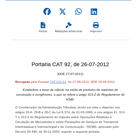
Notas
Redações anteriores
Imprimir
Portaria CAT 92, de 26-07-2012
(DOE 27-07-2012)
Revogada
pela Portaria
CAT-121/12
, de 27-08-2012, DOE 28-08-2012.
Estabelece a base de cálculo na saída de produtos de materiais de
construção e congêneres, a que se refere o artigo 313-Z do Regulamento do
ICMS.
O Coordenador da Administração Tributária, tendo em vista o disposto nos
artigos 28-A, 28-B e 28-C da Lei 6.374, de 01-03-1989, e nos artigos 41, 313-
Y e 313-Z do Regulamento do Imposto sobre Operações Relativas à
Circulação de Mercadorias e sobre Prestações de Serviços de Transporte
Interestadual e Intermunicipal e de Comunicação - RICMS, aprovado pelo
Decreto 45.490, de 30-11-2000, expede a seguinte portaria: