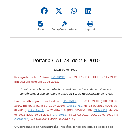
Notas
Redações anteriores
Imprimir
Portaria CAT 78, de 2-6-2010
(DOE 05-06-2010)
Revogada
pela Portaria
CAT-92/12
, de 26-07-2012; DOE 27-07-2012;
Entrada em vigor em 01-08-2012.
Estabelece a base de cálculo na saída de materiais de construção e
congêneres, a que se refere o artigo 313-Z do Regulamento do ICMS.
Com as
alterações
das Portarias
CAT-95/10
, de 22-06-2010 (DOE 23-06-
2010; Efeitos a partir de 01-07-2010);
CAT-157/10
, de 28-09-2010 (DOE 29-
09-2010);
CAT-169/10
, de 21-10-2010 (DOE 22-10-2010);
CAT-86/11
, de 29-
06-2011 (DOE 30-06-2011);
CAT-29/12
, de 16-03-2012 (DOE 17-03-2012); e
CAT-82/12
, de 29-06-2012 (DOE 30-06-2012).
O Coordenador da Administração Tributária, tendo em vista o disposto nos