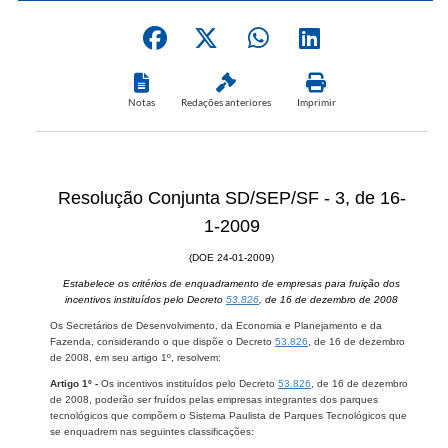
Notas
Redações anteriores
Imprimir
Resolução Conjunta SD/SEP/SF - 3, de 16-
1-2009
(DOE 24-01-2009)
Estabelece os critérios de enquadramento de empresas para fruição dos
incentivos instituídos pelo Decreto
53.826
, de 16 de dezembro de 2008
Os Secretários de Desenvolvimento, da Economia e Planejamento e da
Fazenda, considerando o que dispõe o Decreto
53.826
, de 16 de dezembro
de 2008, em seu artigo 1º, resolvem:
Artigo 1º -
Os incentivos instituídos pelo Decreto
53.826
, de 16 de dezembro
de 2008, poderão ser fruídos pelas empresas integrantes dos parques
tecnológicos que compõem o Sistema Paulista de Parques Tecnológicos que
se enquadrem nas seguintes classificações: