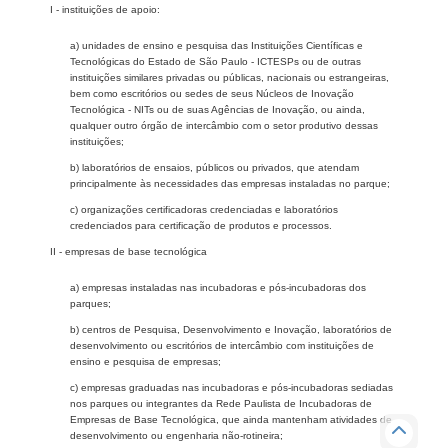
I - instituições de apoio:
a) unidades de ensino e pesquisa das Instituições Científicas e
Tecnológicas do Estado de São Paulo - ICTESPs ou de outras
instituições similares privadas ou públicas, nacionais ou estrangeiras,
bem como escritórios ou sedes de seus Núcleos de Inovação
Tecnológica - NITs ou de suas Agências de Inovação, ou ainda,
qualquer outro órgão de intercâmbio com o setor produtivo dessas
instituições;
b) laboratórios de ensaios, públicos ou privados, que atendam
principalmente às necessidades das empresas instaladas no parque;
c) organizações certificadoras credenciadas e laboratórios
credenciados para certificação de produtos e processos.
II - empresas de base tecnológica
a) empresas instaladas nas incubadoras e pós-incubadoras dos
parques;
b) centros de Pesquisa, Desenvolvimento e Inovação, laboratórios de
desenvolvimento ou escritórios de intercâmbio com instituições de
ensino e pesquisa de empresas;
c) empresas graduadas nas incubadoras e pós-incubadoras sediadas
nos parques ou integrantes da Rede Paulista de Incubadoras de
Empresas de Base Tecnológica, que ainda mantenham atividades de
desenvolvimento ou engenharia não-rotineira;