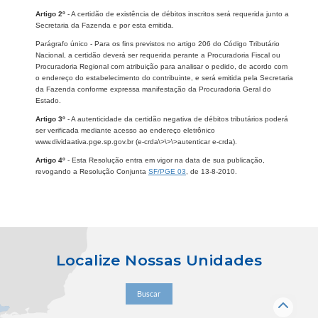
Artigo 2º
- A certidão de existência de débitos inscritos será requerida junto a
Secretaria da Fazenda e por esta emitida.
Parágrafo único - Para os fins previstos no artigo 206 do Código Tributário
Nacional, a certidão deverá ser requerida perante a Procuradoria Fiscal ou
Procuradoria Regional com atribuição para analisar o pedido, de acordo com
o endereço do estabelecimento do contribuinte, e será emitida pela Secretaria
da Fazenda conforme expressa manifestação da Procuradoria Geral do
Estado.
Artigo 3º
- A autenticidade da certidão negativa de débitos tributários poderá
ser verificada mediante acesso ao endereço eletrônico
www.dividaativa.pge.sp.gov.br (e-crda\>\>\>autenticar e-crda).
Artigo 4º
- Esta Resolução entra em vigor na data de sua publicação,
revogando a Resolução Conjunta
SF/PGE 03
, de 13-8-2010.
Localize Nossas Unidades
Buscar