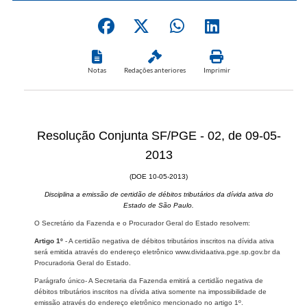
Notas
Redações anteriores
Imprimir
Resolução Conjunta SF/PGE - 02, de 09-05-
2013
(DOE 10-05-2013)
Disciplina a emissão de certidão de débitos tributários da dívida ativa do
Estado de São Paulo.
O Secretário da Fazenda e o Procurador Geral do Estado resolvem:
Artigo 1º
- A certidão negativa de débitos tributários inscritos na dívida ativa
será emitida através do endereço eletrônico www.dividaativa.pge.sp.gov.br da
Procuradoria Geral do Estado.
Parágrafo único- A Secretaria da Fazenda emitirá a certidão negativa de
débitos tributários inscritos na dívida ativa somente na impossibilidade de
emissão através do endereço eletrônico mencionado no artigo 1º.