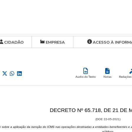
CIDADÃO
EMPRESA
ACESSO À INFORM
Audio do Texto
Notas
Redações 
​DECRETO Nº 65.718, DE 21 DE 
(DOE 22-05-2021)
e sobre a aplicação da isenção do ICMS nas operações destinadas a entidades beneficentes e as
públicos