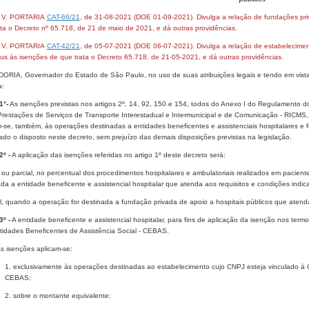
- V. PORTARIA
CAT-66/21
, de 31-08-2021 (DOE 01-09-2021). Divulga a relação de fundações pri
ta o Decreto nº 65.718, de 21 de maio de 2021, e dá outras providências.
- V. PORTARIA
CAT-42/21
, de 05-07-2021 (DOE 06-07-2021). Divulga a relação de estabeleciment
jus às isenções de que trata o Decreto 65.718, de 21-05-2021, e dá outras providências.
ORIA, Governador do Estado de São Paulo, no uso de suas atribuições legais e tendo em vista 
a:
1°-
As isenções previstas nos artigos 2º, 14, 92, 150 e 154, todos do Anexo I do Regulamento d
Prestações de Serviços de Transporte Interestadual e Intermunicipal e de Comunicação - RICMS
m-se, também, às operações destinadas a entidades beneficentes e assistenciais hospitalares e 
do o disposto neste decreto, sem prejuízo das demais disposições previstas na legislação.
2º -
A aplicação das isenções referidas no artigo 1º deste decreto será:
al ou parcial, no percentual dos procedimentos hospitalares e ambulatoriais realizados em paci
da a entidade beneficente e assistencial hospitalar que atenda aos requisitos e condições indic
tal, quando a operação for destinada a fundação privada de apoio a hospitais públicos que atend
3º -
A entidade beneficente e assistencial hospitalar, para fins de aplicação da isenção nos termo
tidades Beneficentes de Assistência Social - CEBAS.
As isenções aplicam-se:
1. exclusivamente às operações destinadas ao estabelecimento cujo CNPJ esteja vinculado à Ce
CEBAS;
2. sobre o montante equivalente: