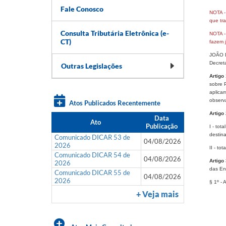
Fale Conosco
NOTA 
que tra
Consulta Tributária Eletrônica (e-
NOTA 
CT)
fazem 
JOÃO D
Decret
Outras Legislações
Artigo 
sobre 
aplica
observa
Atos Publicados Recentemente
Artigo 
Data
Ato
Publicação
I - tot
destina
Comunicado DICAR 53 de
04/08/2026
2026
II - to
Comunicado DICAR 54 de
04/08/2026
Artigo 
2026
das En
Comunicado DICAR 55 de
04/08/2026
2026
§ 1º - 
+ Veja mais