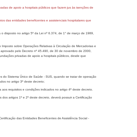
vadas de apoio a hospitais públicos que fazem jus às isenções de
os das entidades beneficentes e assistenciais hospitalares que
o disposto no artigo 5º da Lei nº 6.374, de 1° de março de 1989,
o Imposto sobre Operações Relativas à Circulação de Mercadorias e
, aprovado pelo Decreto nº 45.490, de 30 de novembro de 2000,
fundações privadas de apoio a hospitais públicos, desde que
entes do Sistema Único de Saúde - SUS, quando se tratar de operação
ados no artigo 3º deste decreto;
a aos requisitos e condições indicados no artigo 4º deste decreto.
s dos artigos 1º e 2º deste decreto, deverá possuir a Certificação
rtificação das Entidades Beneficentes de Assistência Social -