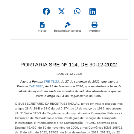
Notas
Redações anteriores
Imprimir
​PORTARIA SRE Nº 114, DE 30-12-2022
(DOE 31-12-2022)
Altera a Portaria
SRE 73/22
, de 27 de setembro de 2022, que altera a
Portaria
CAT 20/20
, de 27 de fevereiro de 2020, que estabelece a base de
cálculo do imposto na saída de produtos da indústria alimentícia, a que se
refere o artigo 313-X do Regulamento do ICMS.
O SUBSECRETÁRIO DA RECEITA ESTADUAL, tendo em vista o disposto nos
artigos 28-A, 28-B e 28-C da Lei 6.374, de 1º de março de 1989, nos artigos
41, 313-W e 313-X do Regulamento do Imposto sobre Operações Relativas à
Circulação de Mercadorias e sobre Prestações de Serviços de Transporte
Interestadual e Intermunicipal e de Comunicação - RICMS, aprovado pelo
Decreto 45.490, de 30 de novembro de 2000, e nos Convênios ICMS 108/22,
de 1º de julho de 2022, 195/22, de 9 de dezembro de 2022, 201/22, de 22