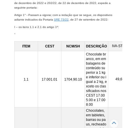
de dezembro de 2022 e 202/22, de 22 de dezembro de 2022, expede a
seguinte portaria:
Artigo 1° - Passam a vigorar, com a redação que se segue, os dispositivos
adiante indicados da Portaria
SRE 73/22
, de 27 de setembro de 2022:
I – os itens 1.1 e 2.1 do artigo 1º:
“
IVA-ST(%)
ITEM
CEST
NCM/SH
DESCRIÇÃO
Chocolate br
anco, em em
balagens de
conteúdo su
perior a 1 kg
e inferior ou i
49,61
1.1
17.001.01
1704.90.10
gual a 2 kg, e
xceto os clas
sificados nos
CEST 17.00
5.00 e 17.00
8.00
Chocolates,
em tabletes,
barras ou pa
us, recheado