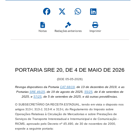
Notas
Redações anteriores
Imprimir
PORTA​RIA SRE 20, DE 4 DE MAIO DE 2026
(DOE ​05-05-2026​​)
Revoga dispositivos da Portaria
CAT 68/19
, de 13 de dezembro de 2019, e as
Portarias
SRE 46/25
, de 19 de agosto de 2025,
55/25
​​, de 4 de setembro de
2025, e
57/25
​, de 5 de setembro de 2025, e dá outras providências.
O SUBSECRETÁRIO DA RECEITA ESTADUAL, tendo em vista o disposto nos
artigos 313-I, 313-J, 313-K e 313-L do Regulamento do Imposto sobre
Operações Relativas à Circulação de Mercadorias e sobre Prestações de
Serviços de Transporte Interestadual e Intermunicipal e de Comunicação -
RICMS, aprovado pelo Decreto nº 45.490, de 30 de novembro de 2000,
expede a seguinte portaria: