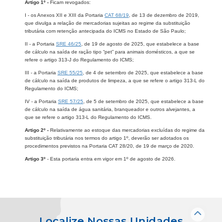
Artigo 1º -
Ficam revogados:
I - os Anexos XII e XIII da Portaria
CAT 68/19
, de 13 de dezembro de 2019,
que divulga a relação de mercadorias sujeitas ao regime da substituição
tributária com retenção antecipada do ICMS no Estado de São Paulo;
II - a Portaria
SRE 46/25
, de 19 de agosto de 2025, que estabelece a base
de cálculo na saída de ração tipo “pet” para animais domésticos, a que se
refere o artigo 313-J do Regulamento do ICMS;
III - a Portaria
SRE 55/25
, de 4 de setembro de 2025, que estabelece a base
de cálculo na saída de produtos de limpeza, a que se refere o artigo 313-L do
Regulamento do ICMS;
IV - a Portaria
SRE 57/25
, de 5 de setembro de 2025, que estabelece a base
de cálculo na saída de água sanitária, branqueador e outros alvejantes, a
que se refere o artigo 313-L do Regulamento do ICMS.
Artigo 2º -
Relativamente ao estoque das mercadorias excluídas do regime da
substituição tributária nos termos do artigo 1º, deverão ser adotados os
procedimentos previstos na Portaria CAT 28/20, de 19 de março de 2020.
Artigo 3º
- Esta portaria entra em vigor em 1º de agosto de 2026.​
Localize Nossas Unidades