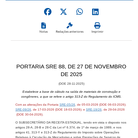
Notas
Redações anteriores
Imprimir
​​​​​PORTARIA SRE 88, DE 27 DE NOVEMBRO
DE 2025
(DOE 28-11-2025​​)
Estabelece a base de cálculo na saída de materiais de construção e
congêneres, a que se refere o artigo 313-Z do Regulamento do ICMS.
Com as alterações da Portaria
​SRE-05/​​26
, de 05-03-2026 (DOE 06-03-2026);
SRE-09/26
​, de 17-03-2026 (DOE 18-03-2026); e
SRE-19/26
, de 29-04-2026​
(DOE 30-04-2026).
O SUBSECRETÁRIO DA RECEITA ESTADUAL, tendo em vista o disposto nos
artigos 28-A, 28-B e 28-C da Lei nº 6.374, de 1º de março de 1989, e nos
artigos 41, 313-Y e 313-Z do Regulamento do Imposto sobre Operações
Relativas à Circulação de Mercadorias e sobre Prestações de Serviços de