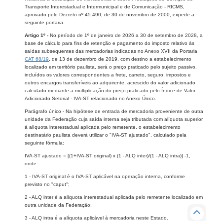
Transporte Interestadual e Intermunicipal e de Comunicação - RICMS,
aprovado pelo Decreto nº 45.490, de 30 de novembro de 2000, expede a
seguinte portaria:
Artigo 1º -
No período de 1º de janeiro de 2026 a 30 de setembro de 2028, a
base de cálculo para fins de retenção e pagamento do imposto relativo às
saídas subsequentes das mercadorias indicadas no Anexo XVII da Portaria
CAT 68/19
, de 13 de dezembro de 2019, com destino a estabelecimento
localizado em território paulista, será o preço praticado pelo sujeito passivo,
incluídos os valores correspondentes a frete, carreto, seguro, impostos e
outros encargos transferíveis ao adquirente, acrescido do valor adicionado
calculado mediante a multiplicação do preço praticado pelo Índice de Valor
Adicionado Setorial - IVA-ST relacionado no Anexo Único.
Parágrafo único - Na hipótese de entrada de mercadoria proveniente de outra
unidade da Federação cuja saída interna seja tributada com alíquota superior
à alíquota interestadual aplicada pelo remetente, o estabelecimento
destinatário paulista deverá utilizar o "IVA-ST ajustado", calculado pela
seguinte fórmula:
IVA-ST ajustado = [(1+IVA-ST original) x (1 - ALQ inter)/(1 - ALQ intra)] -1,
onde:
1 - IVA-ST original é o IVA-ST aplicável na operação interna, conforme
previsto no "caput";
2 - ALQ inter é a alíquota interestadual aplicada pelo remetente localizado em
outra unidade da Federação;
3 - ALQ intra é a alíquota aplicável à mercadoria neste Estado.