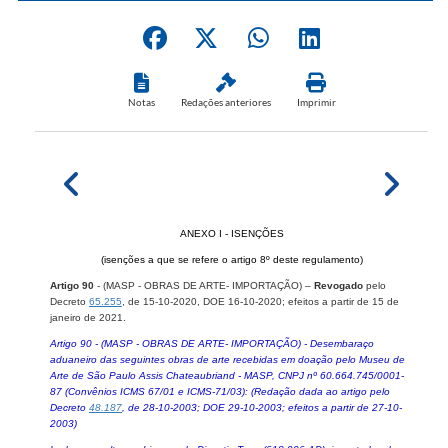
Notas
Redações anteriores
Imprimir
ANEXO I - ISENÇÕES
(isenções a que se refere o artigo 8º deste regulamento)
Artigo 90
- (MASP - OBRAS DE ARTE- IMPORTAÇÃO)
–
Revogado
pelo
Decreto
65.255
, de 15-10-2020, DOE 16-10-2020; efeitos a partir de 15 de
janeiro de 2021.
Artigo 90 - (MASP - OBRAS DE ARTE- IMPORTAÇÃO) - Desembaraço
aduaneiro das seguintes obras de arte recebidas em doação pelo Museu de
Arte de São Paulo Assis Chateaubriand - MASP, CNPJ nº 60.664.745/0001-
87 (Convênios ICMS 67/01 e ICMS-71/03): (Redação dada ao artigo pelo
Decreto
48.187
, de 28-10-2003; DOE 29-10-2003; efeitos a partir de 27-10-
2003)