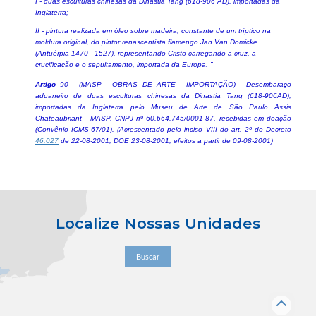
I - duas esculturas chinesas da Dinastia Tang (618-906 AD), importadas da
Inglaterra;
II - pintura realizada em óleo sobre madeira, constante de um tríptico na
moldura original, do pintor renascentista flamengo Jan Van Domicke
(Antuérpia 1470 - 1527), representando Cristo carregando a cruz, a
crucificação e o sepultamento, importada da Europa. "
Artigo
90 - (MASP - OBRAS DE ARTE - IMPORTAÇÃO) - Desembaraço
aduaneiro de duas esculturas chinesas da Dinastia Tang (618-906AD),
importadas da Inglaterra pelo Museu de Arte de São Paulo Assis
Chateaubriant - MASP, CNPJ nº 60.664.745/0001-87, recebidas em doação
(Convênio ICMS-67/01). (Acrescentado pelo inciso VIII do art. 2º do Decreto
46.027
de 22-08-2001; DOE 23-08-2001; efeitos a partir de 09-08-2001)
Localize Nossas Unidades
Buscar