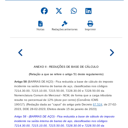
Notas
Redações anteriores
Imprimir
ANEXO II - REDUÇÕES DE BASE DE CÁLCULO
(Relação a que se refere o artigo 51 deste regulamento)
Artigo 58
(BARRAS DE AÇO) - Fica reduzida a base de cálculo do imposto
incidente na saída interna de barras de aço, classificadas nos códigos
7214.30.00, 7215.10.00, 7215.50.00, 7228.30.00 e 7228.50.00 da
Nomenclatura Comum do Mercosul - NCM, de forma que a carga tributária
resulte no percentual de 12% (doze por cento) (Convênio ICMS
190/17).
(Redação dada ao "caput" do artigo pelo Decreto
67.524
, de 27-02-
2023, DOE 28-02-2023;
Efeitos desde 15 de janeiro de 2023
)
Artigo 58 - (BARRAS DE AÇO) - Fica reduzida a base de cálculo do imposto
incidente na saída interna de barras de aço, classificadas nos códigos
7214.30.00, 7215.10.00, 7215.50.00, 7228.30.00 e 7228.50.00 da