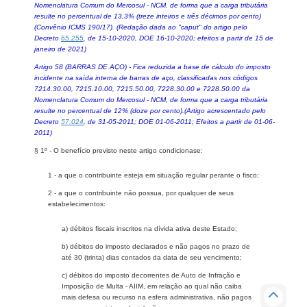
Nomenclatura Comum do Mercosul - NCM, de forma que a carga tributária
resulte no percentual de 13,3% (treze inteiros e três décimos por cento)
(Convênio ICMS 190/17). (Redação dada ao "caput" do artigo pelo
Decreto
65.255
, de 15-10-2020, DOE 16-10-2020; efeitos a partir de 15 de
janeiro de 2021)
Artigo 58 (BARRAS DE AÇO) - Fica reduzida a base de cálculo do imposto
incidente na saída interna de barras de aço, classificadas nos códigos
7214.30.00, 7215.10.00, 7215.50.00, 7228.30.00 e 7228.50.00 da
Nomenclatura Comum do Mercosul - NCM, de forma que a carga tributária
resulte no percentual de 12% (doze por cento).(Artigo acrescentado pelo
Decreto
57.024
, de 31-05-2011; DOE 01-06-2011; Efeitos a partir de 01-06-
2011)
§ 1º - O benefício previsto neste artigo condicionase:
1 - a que o contribuinte esteja em situação regular perante o fisco;
2 - a que o contribuinte não possua, por qualquer de seus
estabelecimentos:
a) débitos fiscais inscritos na dívida ativa deste Estado;
b) débitos do imposto declarados e não pagos no prazo de
até 30 (trinta) dias contados da data de seu vencimento;
c) débitos do imposto decorrentes de Auto de Infração e
Imposição de Multa - AIIM, em relação ao qual não caiba
mais defesa ou recurso na esfera administrativa, não pagos