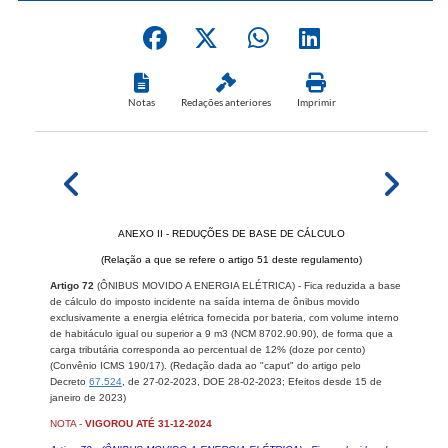
Notas
Redações anteriores
Imprimir
ANEXO II - REDUÇÕES DE BASE DE CÁLCULO
(Relação a que se refere o artigo 51 deste regulamento)
Artigo 72
(ÔNIBUS MOVIDO A ENERGIA ELÉTRICA) - Fica reduzida a base
de cálculo do imposto incidente na saída interna de ônibus movido
exclusivamente a energia elétrica fornecida por bateria, com volume interno
de habitáculo igual ou superior a 9 m3 (NCM 8702.90.90), de forma que a
carga tributária corresponda ao percentual de 12% (doze por cento)
(Convênio ICMS 190/17).
(Redação dada ao "caput" do artigo pelo
Decreto
67.524
, de 27-02-2023, DOE 28-02-2023;
Efeitos desde 15 de
janeiro de 2023
)
NOTA -
VIGOROU ATÉ 31-12-2024