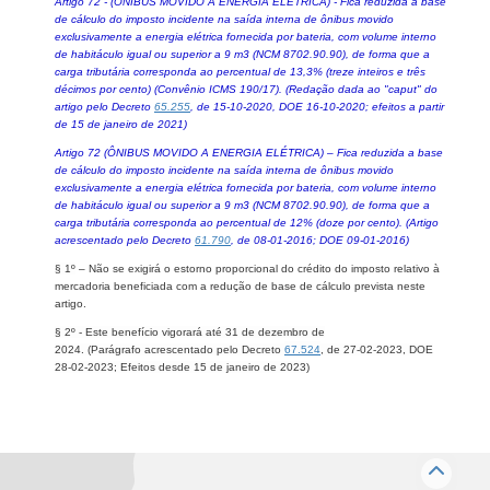
Artigo 72 - (ÔNIBUS MOVIDO A ENERGIA ELÉTRICA) - Fica reduzida a base
de cálculo do imposto incidente na saída interna de ônibus movido
exclusivamente a energia elétrica fornecida por bateria, com volume interno
de habitáculo igual ou superior a 9 m3 (NCM 8702.90.90), de forma que a
carga tributária corresponda ao percentual de 13,3% (treze inteiros e três
décimos por cento) (Convênio ICMS 190/17). (Redação dada ao "caput" do
artigo pelo Decreto
65.255
, de 15-10-2020, DOE 16-10-2020; efeitos a partir
de 15 de janeiro de 2021)
Artigo 72 (ÔNIBUS MOVIDO A ENERGIA ELÉTRICA) – Fica reduzida a base
de cálculo do imposto incidente na saída interna de ônibus movido
exclusivamente a energia elétrica fornecida por bateria, com volume interno
de habitáculo igual ou superior a 9 m3 (NCM 8702.90.90), de forma que a
carga tributária corresponda ao percentual de 12% (doze por cento). (Artigo
acrescentado pelo Decreto
61.790
, de 08-01-2016; DOE 09-01-2016)
§ 1
º
– Não se exigirá o estorno proporcional do crédito do imposto relativo à
mercadoria beneficiada com a redução de base de cálculo prevista neste
artigo.
§ 2
º - Este benefício vigorará até 31 de dezembro de
2024.
(
Parágrafo acrescentado pelo Decreto
67.524
, de 27-02-2023, DOE
28-02-2023;
Efeitos desde 15 de janeiro de 2023)