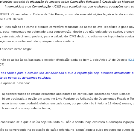
itui regime especial de tributação do Imposto sobre Operações Relativas à Circulação de Mercado
Intermunicipal e de Comunicação - ICMS para contribuintes que realizarem operações com carn
ERRA, Governador do Estado de São Paulo, no uso de suas atribuições legais e tendo em vista o
de 1989, Decreta:
1°
- Nas saídas de carne e produto comestível resultante do abate de ave, leporídeo e gado bovin
o, seco, temperado ou defumado para conservação, desde que não enlatado ou cozido, promovi
 este estabelecimento poderá, para o cálculo do ICMS devido, creditar-se de importância equiva
uição ao aproveitamento de quaisquer outros créditos.
O disposto neste artigo:
- não se aplica às saídas para o exterior; (Redação dada ao Item 1 pelo Artigo 1º do Decreto
52.
07)
- nas saídas para o exterior, fica condicionado a que a exportação seja efetuada diretamente p
io de portos ou aeroportos paulistas;
- é opcional, devendo:
a) alcançar todos os estabelecimentos abatedores do contribuinte localizados neste Estado;
b) ser declarada a opção em termo no Livro Registro de Utilização de Documentos Fiscais e Te
novo termo, que produzirá efeitos, em cada caso, por período não inferior a 12 (doze) meses
lavratura do correspondente termo;
- condiciona-se a que a saída seja tributada ou, não o sendo, haja expressa autorização legal pa
Não se compreende na operação de saída referida no “caput” aquela cujos produtos ou outros dele