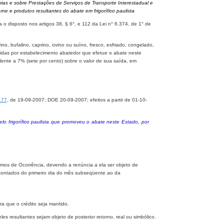
rias e sobre Prestações de Serviços de Transporte Interestadual e
e e produtos resultantes do abate em frigorífico paulista
 disposto nos artigos 38, § 6°, e 112 da Lei n° 6.374, de 1° de
o, bufalino, caprino, ovino ou suíno, fresco, esfriado, congelado,
das por estabelecimento abatedor que efetue o abate neste
lente a 7% (sete por cento) sobre o valor de sua saída, em
177
, de 19-09-2007; DOE 20-09-2007; efeitos a partir de 01-10-
elo frigorífico paulista que promoveu o abate neste Estado, por
rmos de Ocorrência, devendo a renúncia a ela ser objeto de
, contados do primeiro dia do mês subseqüente ao da
ra que o crédito seja mantido.
s resultantes sejam objeto de posterior retorno, real ou simbólico.