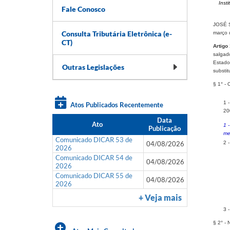
Inst
Fale Conosco
JOSÉ S
Consulta Tributária Eletrônica (e-
março 
CT)
Artigo 
salgad
Estado,
Outras Legislações
substit
§ 1° - 
1 
Atos Publicados Recentemente
20
Data
Ato
1 
Publicação
me
Comunicado DICAR 53 de
04/08/2026
2 
2026
Comunicado DICAR 54 de
04/08/2026
2026
Comunicado DICAR 55 de
04/08/2026
2026
+ Veja mais
3 
§ 2° - 