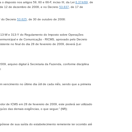
disposto nos artigos 59, 60 e 66-F, inciso III, da Lei
6.374/89
, de
 de 12 de dezembro de 2008, e no Decreto
53.837
, de 17 de
º do Decreto
53.625
, de 30 de outubro de 2008:
-K, 313-W e 313-Y do Regulamento do Imposto sobre Operações
Intermunicipal e de Comunicação - RICMS, aprovado pelo Decreto
tente no final do dia 28 de fevereiro de 2009, deverá (Lei
 2009, arquivo digital à Secretaria da Fazenda, conforme disciplina
;
om vencimento no último dia útil de cada mês, sendo que a primeira
edor de ICMS em 28 de fevereiro de 2009, este poderá ser utilizado
ejuízo das demais exigências, o que segue:” (NR);
hipótese de sua saída do estabelecimento remetente ter ocorrido até