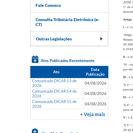
JOSÉ SE
Fale Conosco
1° de 
dezemb
Consulta Tributária Eletrônica (e-
Artigo 
CT)
I -
o “c
“Artig
Outras Legislações
Relati
45.490,
6.374/8
II -
o inc
Atos Publicados Recentemente
“III - 
Data
por ela
Ato
Publicação
III -
o §
Comunicado DICAR 53 de
04/08/2026
2026
“§ 3° -
parcela
Comunicado DICAR 54 de
04/08/2026
2026
IV -
o “
Comunicado DICAR 55 de
04/08/2026
“§ 4° -
2026
para de
+ Veja mais
V -
o §
“§ 5° -
28 de f