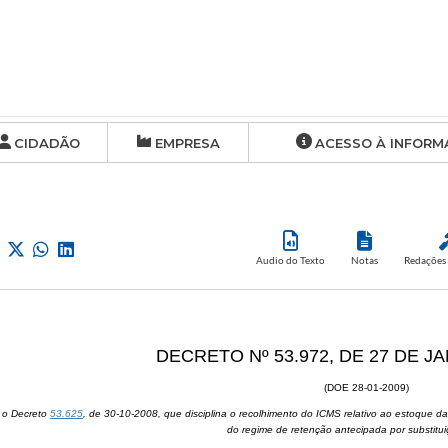
CIDADÃO
EMPRESA
ACESSO À INFORM
Audio do Texto
Notas
Redações 
DECRETO Nº 53.972, DE 27 DE J
(DOE 28-01-2009)
a o Decreto
53.625
, de 30-10-2008, que disciplina o recolhimento do ICMS relativo ao estoque da
do regime de retenção antecipada por substituiç