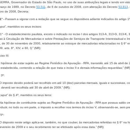
RRA, Governador do Estado de São Paulo, no uso de suas atribuições legais e tendo em vista o 
março de 1989, no Decreto
53.511
, de 6 de outubro de 2008, com alteração do Decreto
53.813
,
ro de 2008, Decreta:
1° -
Passam a vigorar com a redação que se segue os dispositivos adiante indicados do artigo 1
aput”, mantidos os seus incisos:
o 1° - O estabelecimento paulista, exceto o indicado no inciso I dos artigos 313-A, 313-G, 313
vas à Circulação de Mercadorias e sobre Prestações de Serviços de Transporte Interestadual e 
 de 30 de novembro de 2000, relativamente ao estoque de mercadorias relacionadas no § 6° exis
9, arts. 8°, XIV, e 60, I):” (NR);
iso III:
na hipótese de estar sujeito ao Regime Periódico de Apuração - RPA, transmitir, até 15 de abril de
 estabelecida, contendo a relação de que trata o inciso II e demais informações requeridas;” (NR)
 3º:
 O imposto devido poderá ser recolhido em até 10 (dez) parcelas mensais, iguais e sucessivas, c
 deverá ser recolhida até 30 de abril de 2009.” (NR);
caput” do § 4º, mantidos os seus itens:
 Na hipótese de contribuinte sujeito ao Regime Periódico de Apuração - RPA que possua saldo cr
duzir, no todo ou em parte, o imposto a recolher nos termos do inciso V, observando-se, sem pr
 5º:
 O disposto neste artigo aplica-se, também, no que couber, às mercadorias referidas no § 6° na 
evereiro de 2009 e o seu recebimento ter se efetivado após essa data.” (NR);