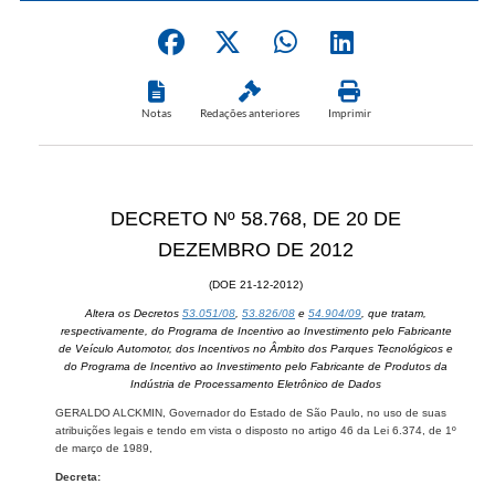
Notas
Redações anteriores
Imprimir
DECRETO Nº 58.768, DE 20 DE
DEZEMBRO DE 2012
(DOE 21-12-2012)
Altera os Decretos
53.051/08
,
53.826/08
e
54.904/09
, que tratam,
respectivamente, do Programa de Incentivo ao Investimento pelo Fabricante
de Veículo Automotor, dos Incentivos no Âmbito dos Parques Tecnológicos e
do Programa de Incentivo ao Investimento pelo Fabricante de Produtos da
Indústria de Processamento Eletrônico de Dados
GERALDO ALCKMIN, Governador do Estado de São Paulo, no uso de suas
atribuições legais e tendo em vista o disposto no artigo 46 da Lei 6.374, de 1º
de março de 1989,
Decreta: