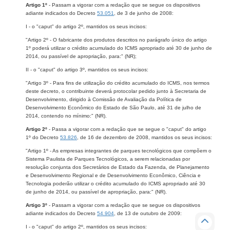
Artigo 1º
- Passam a vigorar com a redação que se segue os dispositivos
adiante indicados do Decreto
53.051
, de 3 de junho de 2008:
I - o "caput" do artigo 2º, mantidos os seus incisos:
"Artigo 2º - O fabricante dos produtos descritos no parágrafo único do artigo
1º poderá utilizar o crédito acumulado do ICMS apropriado até 30 de junho de
2014, ou passível de apropriação, para:" (NR);
II - o "caput" do artigo 3º, mantidos os seus incisos:
"Artigo 3º - Para fins de utilização do crédito acumulado do ICMS, nos termos
deste decreto, o contribuinte deverá protocolar pedido junto à Secretaria de
Desenvolvimento, dirigido à Comissão de Avaliação da Política de
Desenvolvimento Econômico do Estado de São Paulo, até 31 de julho de
2014, contendo no mínimo:" (NR).
Artigo 2º
- Passa a vigorar com a redação que se segue o "caput" do artigo
1º do Decreto
53.826
, de 16 de dezembro de 2008, mantidos os seus incisos:
"Artigo 1º - As empresas integrantes de parques tecnológicos que compõem o
Sistema Paulista de Parques Tecnológicos, a serem relacionadas por
resolução conjunta dos Secretários de Estado da Fazenda, de Planejamento
e Desenvolvimento Regional e de Desenvolvimento Econômico, Ciência e
Tecnologia poderão utilizar o crédito acumulado do ICMS apropriado até 30
de junho de 2014, ou passível de apropriação, para:" (NR).
Artigo 3º
- Passam a vigorar com a redação que se segue os dispositivos
adiante indicados do Decreto
54.904
, de 13 de outubro de 2009:
I - o "caput" do artigo 2º, mantidos os seus incisos: