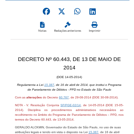
Notas
Redações anteriores
Imprimir
DECRETO Nº 60.443, DE 13 DE MAIO DE
2014
(DOE 14-05-2014)
Regulamenta a Lei
15.387
, de 16 de abril de 2014, que institui o Programa
de Parcelamento de Débitos - PPD no Estado de São Paulo
Com as
alterações
do Decreto
60.767
, de 29-08-2014 (DOE 30-08-2014).
NOTA - V. Resolução Conjunta
SF/PGE-02/14
, de 14-05-2014 (DOE 15-05-
2014). Disciplina os procedimentos administrativos necessários ao
recolhimento no âmbito do Programa de Parcelamento de Débitos – PPD, nos
termos do Decreto 60.443, de 13-05-2014.
GERALDO ALCKMIN, Governador do Estado de São Paulo, no uso de suas
atribuições legais e tendo em vista o disposto na Lei
15.387
, de 16 de abril