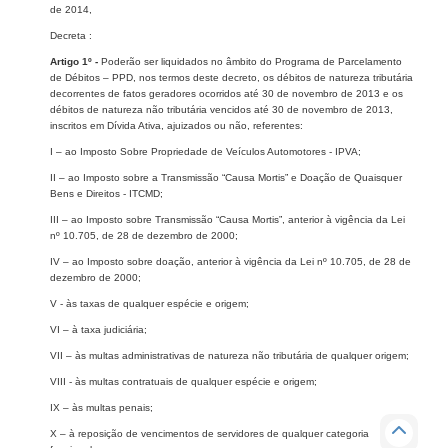
de 2014,
Decreta :
Artigo 1º -
Poderão ser liquidados no âmbito do Programa de Parcelamento
de Débitos – PPD, nos termos deste decreto, os débitos de natureza tributária
decorrentes de fatos geradores ocorridos até 30 de novembro de 2013 e os
débitos de natureza não tributária vencidos até 30 de novembro de 2013,
inscritos em Dívida Ativa, ajuizados ou não, referentes:
I – ao Imposto Sobre Propriedade de Veículos Automotores - IPVA;
II – ao Imposto sobre a Transmissão “Causa Mortis” e Doação de Quaisquer
Bens e Direitos - ITCMD;
III – ao Imposto sobre Transmissão “Causa Mortis”, anterior à vigência da Lei
nº 10.705, de 28 de dezembro de 2000;
IV – ao Imposto sobre doação, anterior à vigência da Lei nº 10.705, de 28 de
dezembro de 2000;
V - às taxas de qualquer espécie e origem;
VI – à taxa judiciária;
VII – às multas administrativas de natureza não tributária de qualquer origem;
VIII - às multas contratuais de qualquer espécie e origem;
IX – às multas penais;
X – à reposição de vencimentos de servidores de qualquer categoria