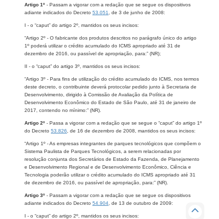
Artigo 1º
- Passam a vigorar com a redação que se segue os dispositivos
adiante indicados do Decreto
53.051
, de 3 de junho de 2008:
I - o “caput” do artigo 2º, mantidos os seus incisos:
“Artigo 2º - O fabricante dos produtos descritos no parágrafo único do artigo
1º poderá utilizar o crédito acumulado do ICMS apropriado até 31 de
dezembro de 2016, ou passível de apropriação, para:” (NR);
II - o “caput” do artigo 3º, mantidos os seus incisos:
“Artigo 3º - Para fins de utilização do crédito acumulado do ICMS, nos termos
deste decreto, o contribuinte deverá protocolar pedido junto à Secretaria de
Desenvolvimento, dirigido à Comissão de Avaliação da Política de
Desenvolvimento Econômico do Estado de São Paulo, até 31 de janeiro de
2017, contendo no mínimo:” (NR).
Artigo 2º
- Passa a vigorar com a redação que se segue o “caput” do artigo 1º
do Decreto
53.826
, de 16 de dezembro de 2008, mantidos os seus incisos:
“Artigo 1º - As empresas integrantes de parques tecnológicos que compõem o
Sistema Paulista de Parques Tecnológicos, a serem relacionadas por
resolução conjunta dos Secretários de Estado da Fazenda, de Planejamento
e Desenvolvimento Regional e de Desenvolvimento Econômico, Ciência e
Tecnologia poderão utilizar o crédito acumulado do ICMS apropriado até 31
de dezembro de 2016, ou passível de apropriação, para:” (NR).
Artigo 3º
- Passam a vigorar com a redação que se segue os dispositivos
adiante indicados do Decreto
54.904
, de 13 de outubro de 2009:
I - o “caput” do artigo 2º, mantidos os seus incisos: