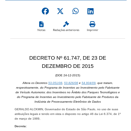
Notas
Redações anteriores
Imprimir
DECRETO Nº 61.747, DE 23 DE
DEZEMBRO DE 2015
(DOE 24-12-2015)
Altera os Decretos
53.051/08
,
53.826/08
e
54.904/09
, que tratam,
respectivamente, do Programa de Incentivo ao Investimento pelo Fabricante
de Veículo Automotor, dos Incentivos no Âmbito dos Parques Tecnológicos e
do Programa de Incentivo ao Investimento pelo Fabricante de Produtos da
Indústria de Processamento Eletrônico de Dados
GERALDO ALCKMIN, Governador do Estado de São Paulo, no uso de suas
atribuições legais e tendo em vista o disposto no artigo 46 da Lei 6.374, de 1º
de março de 1989,
Decreta: