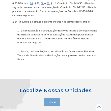
6.374/89, arts.
16
, § 4º,
59
e
67
, § 1º, Convênio ICMS-49/95, cláusulas
segunda, terceira, esta com alteração do Convênio ICMS-92/00, cláusula
primeira, I, e sétima, § 1º, com as alterações do Convênio ICMS-87/96,
cláusula segunda).
§ 1° - Incumbe ao estabelecimento inscrito nos termos deste artigo:
1 - a centralização da escrituração dos livros fiscais e do recolhimento
do imposto correspondente às operações realizadas pelos demais
estabelecimentos da CONAB existentes no território do Estado,
referidos no artigo 1º;
2 - indicar, no Livro Registro de Utilização de Documentos Fiscais e
Termos de Ocorrências, a destinação dos impressos de documentos
fiscais.
Localize Nossas Unidades
Buscar