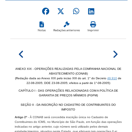
Notas
Redações anteriores
Imprimir
ANEXO XIX - OPERAÇÕES REALIZADAS PELA COMPANHIA NACIONAL DE
ABASTECIMENTO (CONAB)
(Redação dada ao Anexo XIX pelo inciso XIII do art. 1° do Decreto
49.910
de
22-08-2005; DOE 23-08-2005; efeitos a partir de 1°-08-2005)
CAPÍTULO I - DAS OPERAÇÕES RELACIONADAS COM A POLÍTICA DE
GARANTIA DE PREÇOS MÍNIMOS (PGPM)
SEÇÃO II - DA INSCRIÇÃO NO CADASTRO DE CONTRIBUINTES DO
IMPOSTO
Artigo 2º
- À CONAB será concedida inscrição única no Cadastro de
Contribuintes do ICMS, no Município de São Paulo, em função das operações
indicadas no artigo anterior, cujo número será utilizado pelos demais
estabelecimentos, situados neste Estado, que efetuem tais operações (Lei