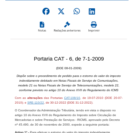
Notas
Redações anteriores
Imprimir
Portaria CAT - 6, de 7-1-2009
(DOE 08-01-2009)
Dispõe sobre o procedimento de pedido para o estorno do valor do imposto
indevidamente debitado em Notas Fiscais de Serviço de Comunicações,
modelo 21 ou Notas Fiscais de Serviço de Telecomunicações, modelo 22,
conforme previsto no artigo 10 do Anexo XVII do Regulamento do ICMS
Com as
alterações
das Portarias
CAT-108/10
, de 19-07-2010 (DOE 20-07-
2010); e
SRE-110/22
, de 30-12-2022 (DOE 31
-12-2022).
O Coordenador da Administração Tributária, tendo em vista o disposto no
artigo 10 do Anexo XVII do Regulamento do Imposto sobre Circulação de
Mercadorias e sobre Prestação de Serviços - RICMS, aprovado pelo Decreto
nº 45.490, de 30 de novembro de 2000, expede a seguinte portaria:
Artigo 1º -
Para efetuar o estorno do valor do imposto indevidamente