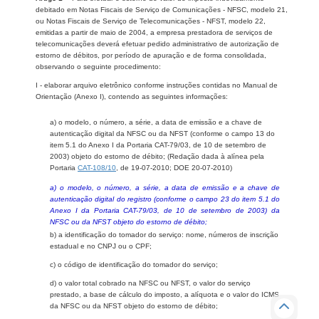
debitado em Notas Fiscais de Serviço de Comunicações - NFSC, modelo 21,
ou Notas Fiscais de Serviço de Telecomunicações - NFST, modelo 22,
emitidas a partir de maio de 2004, a empresa prestadora de serviços de
telecomunicações deverá efetuar pedido administrativo de autorização de
estorno de débitos, por período de apuração e de forma consolidada,
observando o seguinte procedimento:
I - elaborar arquivo eletrônico conforme instruções contidas no Manual de
Orientação (Anexo I), contendo as seguintes informações:
a) o modelo, o número, a série, a data de emissão e a chave de
autenticação digital da NFSC ou da NFST (conforme o campo 13 do
item 5.1 do Anexo I da Portaria CAT-79/03, de 10 de setembro de
2003) objeto do estorno de débito; (Redação dada à alínea pela
Portaria
CAT-108/10
, de 19-07-2010; DOE 20-07-2010)
a) o modelo, o número, a série, a data de emissão e a chave de
autenticação digital do registro (conforme o campo 23 do item 5.1 do
Anexo I da Portaria CAT-79/03, de 10 de setembro de 2003) da
NFSC ou da NFST objeto do estorno de débito;
b) a identificação do tomador do serviço: nome, números de inscrição
estadual e no CNPJ ou o CPF;
c) o código de identificação do tomador do serviço;
d) o valor total cobrado na NFSC ou NFST, o valor do serviço
prestado, a base de cálculo do imposto, a alíquota e o valor do ICMS
da NFSC ou da NFST objeto do estorno de débito;