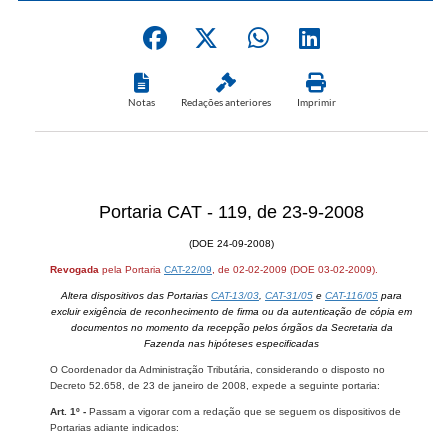
Notas
Redações anteriores
Imprimir
Portaria CAT - 119, de 23-9-2008
(DOE 24-09-2008)
Revogada
pela Portaria
CAT-22/09
, de 02-02-2009 (DOE 03-02-2009).
Altera dispositivos das Portarias
CAT-13/03
,
CAT-31/05
e
CAT-116/05
para
excluir exigência de reconhecimento de firma ou da autenticação de cópia em
documentos no momento da recepção pelos órgãos da Secretaria da
Fazenda nas hipóteses especificadas
O Coordenador da Administração Tributária, considerando o disposto no
Decreto 52.658, de 23 de janeiro de 2008, expede a seguinte portaria:
Art. 1º -
Passam a vigorar com a redação que se seguem os dispositivos de
Portarias adiante indicados: