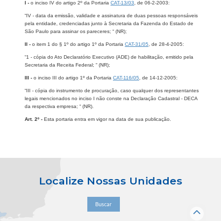
I -
o inciso IV do artigo 2º da Portaria
CAT-13/03
, de 06-2-2003:
“IV - data da emissão, validade e assinatura de duas pessoas responsáveis
pela entidade, credenciadas junto à Secretaria da Fazenda do Estado de
São Paulo para assinar os pareceres; “ (NR);
II -
o item 1 do § 1º do artigo 1º da Portaria
CAT-31/05
, de 28-4-2005:
“1 - cópia do Ato Declaratório Executivo (ADE) de habilitação, emitido pela
Secretaria da Receita Federal; “ (NR);
III -
o inciso III do artigo 1º da Portaria
CAT-116/05
, de 14-12-2005:
“III - cópia do instrumento de procuração, caso qualquer dos representantes
legais mencionados no inciso I não conste na Declaração Cadastral - DECA
da respectiva empresa; “ (NR).
Art. 2º -
Esta portaria entra em vigor na data de sua publicação.
Localize Nossas Unidades
Buscar