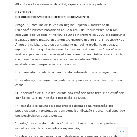
48.957 de 21 de setembro de 2004, expede a seguinte portaria:
CAPÍTULO I
DO CREDENCIAMENTO E DESCREDENCIAMENTO
Artigo 1º
- Para fins de fruição do Regime Especial Simplificado de
Exportação previsto nos artigos 450-A a 450-I do Regulamento do ICMS,
aprovado pelo Decreto n° 45.490 de 30 de novembro de 2000, o contribuinte
localizado neste Estado, que atenda o disposto nos §§ 1° e 2° do artigo 450-
A, poderá solicitar o seu credenciamento no regime mediante entrega, à
repartição fiscal à qual estiver vinculado de requerimento, em 2 (duas) vias,
assinado pelo representante legal, que contenha, no mínimo, a razão social,
o endereço e os números de inscrição estadual e no CNPJ do
estabelecimento requerente, instruído com:
I - documento que ateste o mandato dos administradores ou signatários;
II - identificação do signatário, juntando-se prova de representação se for o
caso;
III - declaração de que o requerente não está sob ação fiscal e da existência
ou não de Auto de Infração e Imposição de Multa;
IV - relação dos insumos e componentes utilizados na fabricação dos
produtos a serem exportados, bem como identificação e percentual esperado
dos possíveis resíduos e perdas;
V - relação dos produtos de sua fabricação, bem como dos respectivos
modelos comerciais destinados à exportação;
VI - descrição do processo de industrialização e correspondente ciclo de