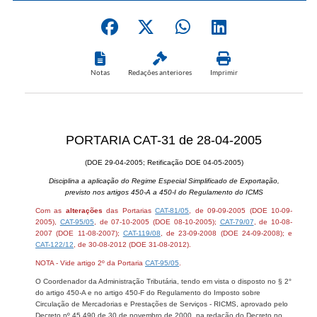
Notas
Redações anteriores
Imprimir
PORTARIA CAT-31 de 28-04-2005
(DOE 29-04-2005; Retificação DOE 04-05-2005)
Disciplina a aplicação do Regime Especial Simplificado de Exportação,
previsto nos artigos 450-A a 450-I do Regulamento do ICMS
Com as
alterações
das Portarias
CAT-81/05
, de 09-09-2005 (DOE 10-09-
2005),
CAT-95/05
, de 07-10-2005 (DOE 08-10-2005);
CAT-79/07
, de 10-08-
2007 (DOE 11-08-2007);
CAT-119/08
, de 23-09-2008 (DOE 24-09-2008); e
CAT-122/12
, de 30-08-2012 (DOE 31-08-2012).
NOTA - Vide artigo 2º da Portaria
CAT-95/05
.
O Coordenador da Administração Tributária, tendo em vista o disposto no § 2°
do artigo 450-A e no artigo 450-F do Regulamento do Imposto sobre
Circulação de Mercadorias e Prestações de Serviços - RICMS, aprovado pelo
Decreto nº 45.490 de 30 de novembro de 2000, na redação do Decreto no