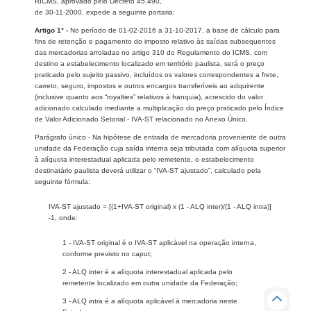
RICMS, aprovado pelo Decreto 45.490,
de 30-11-2000, expede a seguinte portaria:
Artigo 1° -
No período de 01-02-2016 a 31-10-2017, a base de cálculo para
fins de retenção e pagamento do imposto relativo às saídas subsequentes
das mercadorias arroladas no artigo 310 do Regulamento do ICMS, com
destino a estabelecimento localizado em território paulista, será o preço
praticado pelo sujeito passivo, incluídos os valores correspondentes a frete,
carreto, seguro, impostos e outros encargos transferíveis ao adquirente
(inclusive quanto aos “royalties” relativos à franquia), acrescido do valor
adicionado calculado mediante a multiplicação do preço praticado pelo Índice
de Valor Adicionado Setorial - IVA-ST relacionado no Anexo Único.
Parágrafo único - Na hipótese de entrada de mercadoria proveniente de outra
unidade da Federação cuja saída interna seja tributada com alíquota superior
à alíquota interestadual aplicada pelo remetente, o estabelecimento
destinatário paulista deverá utilizar o “IVA-ST ajustado”, calculado pela
seguinte fórmula:
IVA-ST ajustado = [(1+IVA-ST original) x (1 - ALQ inter)/(1 - ALQ intra)]
-1, onde:
1 - IVA-ST original é o IVA-ST aplicável na operação interna,
conforme previsto no caput;
2 - ALQ inter é a alíquota interestadual aplicada pelo
remetente localizado em outra unidade da Federação;
3 - ALQ intra é a alíquota aplicável à mercadoria neste