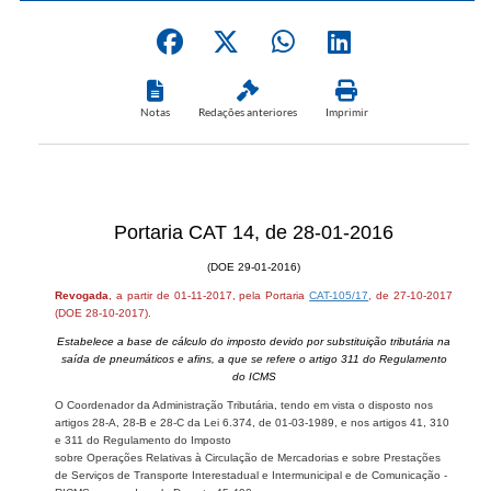
Notas
Redações anteriores
Imprimir
Portaria CAT 14, de 28-01-2016
(DOE 29-01-2016)
Revogada
, a partir de 01-11-2017, pela Portaria
CAT-105/17
, de 27-10-2017
(DOE 28-10-2017).
Estabelece a base de cálculo do imposto devido por substituição tributária na
saída de pneumáticos e afins, a que se refere o artigo 311 do Regulamento
do ICMS
O Coordenador da Administração Tributária, tendo em vista o disposto nos
artigos 28-A, 28-B e 28-C da Lei 6.374, de 01-03-1989, e nos artigos 41, 310
e 311 do Regulamento do Imposto
sobre Operações Relativas à Circulação de Mercadorias e sobre Prestações
de Serviços de Transporte Interestadual e Intermunicipal e de Comunicação -