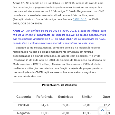
Artigo 1° -
No período de 01-04-2014 a 31-12-2015, a base de cálculo para
fins de retenção e pagamento do imposto relativo às saídas subsequentes
das mercadorias arroladas no § 1º do artigo 313-A do Regulamento do ICMS,
com destino a estabelecimento localizado em território paulista, será:
(Redação dada ao "caput" do artigo pela Portaria
CAT-116/15
, de 25-09-
2015; DOE 26-09-2015)
Artigo 1°
- No período de 01-04-2014 a 30-09-2015, a base de cálculo para
fins de retenção e pagamento do imposto relativo às saídas subsequentes
das mercadorias arroladas no § 1º do artigo 313-A do Regulamento do ICMS,
com destino a estabelecimento localizado em território paulista, será:
I - tratando-se de medicamentos, conforme definido na legislação federal,
relacionados na lista de preços mensalmente divulgada em revistas
especializadas de grande circulação, de acordo com os artigos 7º e 8º da
Resolução 2, de 3 de abril de 2013, da Câmara de Regulação do Mercado de
Medicamentos – CMED, o Preço Máximo ao Consumidor – PMC calculado
mediante a utilização dos critérios para fixação e ajuste de preços previstos
nas resoluções da CMED, aplicando-se sobre esse valor os seguintes
percentuais de desconto:
Percentual (%) de Desconto
Categoria
Referência
Genéricos
Similar
Outros
Positiva
24,74
39,03
23,01
16,26
Negativa
11,00
28,81
13,35
11,37