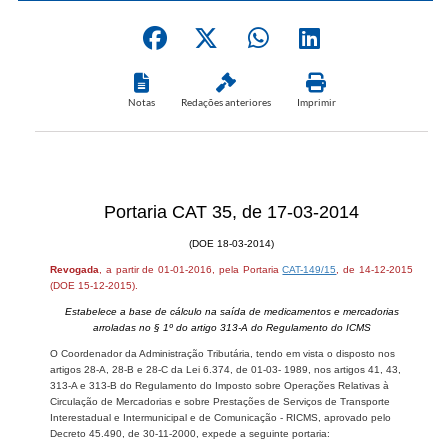
Notas
Redações anteriores
Imprimir
Portaria CAT 35, de 17-03-2014
(DOE 18-03-2014)
Revogada
, a partir de 01-01-2016, pela Portaria
CAT-149/15
, de 14-12-2015
(DOE 15-12-2015).
Estabelece a base de cálculo na saída de medicamentos e mercadorias
arroladas no § 1º do artigo 313-A do Regulamento do ICMS
O Coordenador da Administração Tributária, tendo em vista o disposto nos
artigos 28-A, 28-B e 28-C da Lei 6.374, de 01-03- 1989, nos artigos 41, 43,
313-A e 313-B do Regulamento do Imposto sobre Operações Relativas à
Circulação de Mercadorias e sobre Prestações de Serviços de Transporte
Interestadual e Intermunicipal e de Comunicação - RICMS, aprovado pelo
Decreto 45.490, de 30-11-2000, expede a seguinte portaria: