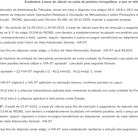
Estabelece a base de cálculo na saída de produtos fonográficos, a que se re
enador da Administração Tributária, tendo em vista o disposto nos artigos 28-A, 28-B e 28-C d
mento do Imposto sobre Operações Relativas à Circulação de Mercadorias e sobre Prestações de 
cação - RICMS, aprovado pelo Decreto 45.490, de 30-11-2000, expede a seguinte portaria:
1° -
No período de 01-05-2012 a 30-06-2013, a base de cálculo para fins de retenção e pagame
as no § 1º do artigo 313-M do RICMS, com destino a estabelecimento localizado em território pauli
 correspondentes a frete, carreto, seguro, impostos e outros encargos transferíveis ao adquirent
o praticado pelo Índice de Valor Adicionado Setorial - IVA-ST.
Para fins do disposto neste artigo, o Índice de Valor Adicionado Setorial - IVA-ST será 59,82%.
 Na hipótese de entrada de mercadoria proveniente de outra unidade da Federação cuja saída int
tário paulista deverá utilizar o “IVA-ST ajustado”, calculado pela seguinte fórmula:
ajustado = [(1+IVA-ST original) x (1 - ALQ inter)/(1 - ALQ intra)] -1, onde:
- IVA-ST original é o IVA-ST aplicável na operação interna, conforme previsto no caput;
- ALQ inter é a alíquota interestadual aplicada pelo remetente localizado em outra unidade da F
- ALQ intra é a alíquota aplicável à mercadoria neste Estado.
2º -
A partir de 01-07-2013, a base de cálculo para fins de retenção e pagamento do imposto rel
313-M do RICMS, com destino a estabelecimento localizado em território paulista, será o preço pr
carreto, seguro, impostos e outros encargos transferíveis ao adquirente, acrescido do valor adic
de Valor Adicionado Setorial - IVA-ST.
Para fins do disposto neste artigo, o IVA-ST será estabelecido mediante a adoção dos seguintes