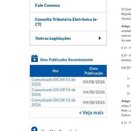
Fale Conosco
O Coord
Regula
Consulta Tributária Eletrônica (e-
Comuni
CT)
Artigo 
arrolad
valores
Outras Legislações
do preç
§ 1º - 
§ 2º -
Atos Publicados Recentemente
destina
Data
IVA-ST 
Ato
Publicação
1 
Comunicado DICAR 53 de
04/08/2026
2026
2 
Comunicado DICAR 54 de
04/08/2026
3 
2026
Comunicado DICAR 55 de
Artigo 
04/08/2026
2026
artigo 
frete, 
+ Veja mais
Índice 
§ 1º - 