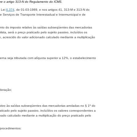
fere o artigo 313-N do Regulamento do ICMS.
a Lei
6.374
, de 01-03-1989, e nos artigos 41, 313-M e 313-N do
Serviços de Transporte Interestadual e Intermunicipal e de
nto do imposto relativo às saídas subseqüentes das mercadorias
sta, será o preço praticado pelo sujeito passivo, incluídos os
e, acrescido do valor adicionado calculado mediante a multiplicação
erna seja tributada com alíquota superior a 12%, o estabelecimento
ederação;
ativo às saídas subseqüentes das mercadorias arroladas no § 1º do
aticado pelo sujeito passivo, incluídos os valores correspondentes a
ionado calculado mediante a multiplicação do preço praticado pelo
 procedimentos: