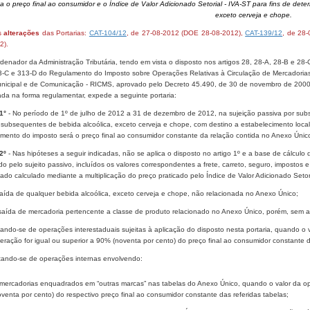
ga o preço final ao consumidor e o Índice de Valor Adicionado Setorial - IVA-ST para fins de de
exceto cerveja e chope.
s
alterações
das Portarias:
CAT-104/12
, de 27-08-2012 (DOE 28-08-2012),
CAT-139/12
, de 28
2).
enador da Administração Tributária, tendo em vista o disposto nos artigos 28, 28-A, 28-B e 28-
3-C e 313-D do Regulamento do Imposto sobre Operações Relativas à Circulação de Mercadorias 
unicipal e de Comunicação - RICMS, aprovado pelo Decreto 45.490, de 30 de novembro de 2000
ada na forma regulamentar, expede a seguinte portaria:
1°
- No período de 1º de julho de 2012 a 31 de dezembro de 2012, na sujeição passiva por substi
subsequentes de bebida alcoólica, exceto cerveja e chope, com destino a estabelecimento localiz
mento do imposto será o preço final ao consumidor constante da relação contida no Anexo Únic
 2º
- Nas hipóteses a seguir indicadas, não se aplica o disposto no artigo 1º e a base de cálculo 
do pelo sujeito passivo, incluídos os valores correspondentes a frete, carreto, seguro, impostos 
ado calculado mediante a multiplicação do preço praticado pelo Índice de Valor Adicionado Setori
saída de qualquer bebida alcoólica, exceto cerveja e chope, não relacionada no Anexo Único;
 saída de mercadoria pertencente a classe de produto relacionado no Anexo Único, porém, sem a
ratando-se de operações interestaduais sujeitas à aplicação do disposto nesta portaria, quando 
eração for igual ou superior a 90% (noventa por cento) do preço final ao consumidor constante 
atando-se de operações internas envolvendo:
 mercadorias enquadrados em “outras marcas” nas tabelas do Anexo Único, quando o valor da oper
oventa por cento) do respectivo preço final ao consumidor constante das referidas tabelas;