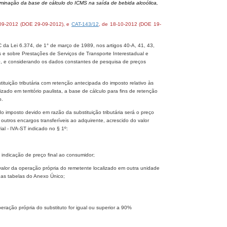
terminação da base de cálculo do ICMS na saída de bebida alcoólica,
-09-2012 (DOE 29-09-2012), e
CAT-143/12
, de 18-10-2012 (DOE 19-
C da Lei 6.374, de 1° de março de 1989, nos artigos 40-A, 41, 43,
e sobre Prestações de Serviços de Transporte Interestadual e
, e considerando os dados constantes de pesquisa de preços
tuição tributária com retenção antecipada do imposto relativo às
ado em território paulista, a base de cálculo para fins de retenção
o.
do imposto devido em razão da substituição tributária será o preço
e outros encargos transferíveis ao adquirente, acrescido do valor
al - IVA-ST indicado no § 1º:
 indicação de preço final ao consumidor;
o valor da operação própria do remetente localizado em outra unidade
das tabelas do Anexo Único;
ação própria do substituto for igual ou superior a 90%