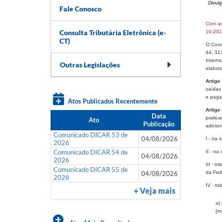
Divul
Fale Conosco
Com a
Consulta Tributária Eletrônica (e-
10-201
CT)
O Coord
44, 31
Interm
Outras Legislações
elabor
Artigo 
saídas 
e paga
Atos Publicados Recentemente
Artigo
Data
pratica
Ato
Publicação
adicion
Comunicado DICAR 53 de
04/08/2026
I - na 
2026
Comunicado DICAR 54 de
II - na
04/08/2026
2026
III - t
Comunicado DICAR 55 de
04/08/2026
da Fed
2026
IV - tr
+ Veja mais
a)
(n