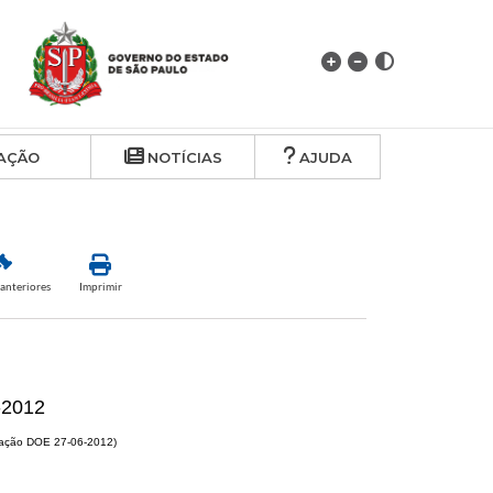
Algo deu errado.
AÇÃO
NOTÍCIAS
AJUDA
anteriores
Imprimir
-2012
cação DOE 27-06-2012)