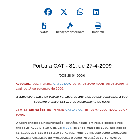
Notas
Redações anteriores
Imprimir
Portaria CAT - 81, de 27-4-2009
(DOE 28-04-2009)
Revogada
pela Portaria
CAT-153/09
, de 07-08-2009 (DOE 08-08-2009), a
partir de 1º de setembro de 2009.
Estabelece a base de cálculo na saída de artefatos de uso doméstico, a que
se refere o artigo 313-Z16 do Regulamento do ICMS
Com as
alterações
da Portaria
CAT-148/09
, de 28-07-2009 (DOE 29-07-
2009).
O Coordenador da Administração Tributária, tendo em vista o disposto nos
artigos 28-A, 28-B e 28-C da Lei
6.374
, de 1º de março de 1989, nos artigos
41, caput, 313-Z15 e 313-Z16 do Regulamento do Imposto sobre Operações
Relativas à Circulação de Mercadorias e sobre Prestações de Serviços de