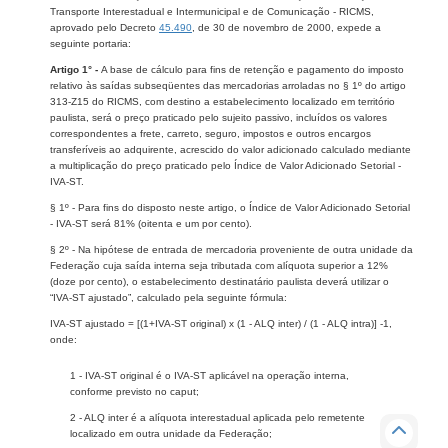
Transporte Interestadual e Intermunicipal e de Comunicação - RICMS,
aprovado pelo Decreto
45.490
, de 30 de novembro de 2000, expede a
seguinte portaria:
Artigo 1° -
A base de cálculo para fins de retenção e pagamento do imposto
relativo às saídas subseqüentes das mercadorias arroladas no § 1º do artigo
313-Z15 do RICMS, com destino a estabelecimento localizado em território
paulista, será o preço praticado pelo sujeito passivo, incluídos os valores
correspondentes a frete, carreto, seguro, impostos e outros encargos
transferíveis ao adquirente, acrescido do valor adicionado calculado mediante
a multiplicação do preço praticado pelo Índice de Valor Adicionado Setorial -
IVA-ST.
§ 1º - Para fins do disposto neste artigo, o Índice de Valor Adicionado Setorial
- IVA-ST será 81% (oitenta e um por cento).
§ 2º - Na hipótese de entrada de mercadoria proveniente de outra unidade da
Federação cuja saída interna seja tributada com alíquota superior a 12%
(doze por cento), o estabelecimento destinatário paulista deverá utilizar o
“IVA-ST ajustado”, calculado pela seguinte fórmula:
IVA-ST ajustado = [(1+IVA-ST original) x (1 - ALQ inter) / (1 - ALQ intra)] -1,
onde:
1 - IVA-ST original é o IVA-ST aplicável na operação interna,
conforme previsto no caput;
2 - ALQ inter é a alíquota interestadual aplicada pelo remetente
localizado em outra unidade da Federação;