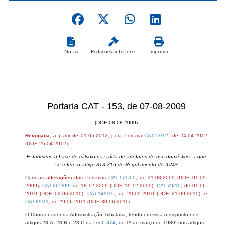
Notas
Redações anteriores
Imprimir
Portaria CAT - 153, de 07-08-2009
(DOE 08-08-2009)
Revogada
, a partir de 01-05-2012, pela Portaria
CAT-53/12
, de 24-04-2012
(DOE 25-04-2012)
Estabelece a base de cálculo na saída de artefatos de uso doméstico, a que
se refere o artigo 313-Z16 do Regulamento do ICMS
Com as
alterações
das Portarias
CAT-171/09
, de 31-08-2009 (DOE 01-09-
2009);
CAT-265/09
, de 18-12-2009 (DOE 19-12-2009);
CAT-70/10
, de 01-06-
2010 (DOE 02-06-2010);
CAT-149/10
, de 20-09-2010 (DOE 21-09-2010); e
CAT-89/11
, de 29-06-2011 (DOE 30-06-2011).
O Coordenador da Administração Tributária, tendo em vista o disposto nos
artigos 28-A, 28-B e 28-C da Lei
6.374
, de 1º de março de 1989, nos artigos