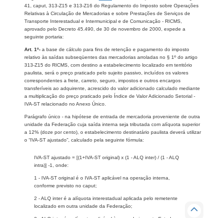
41, caput, 313-Z15 e 313-Z16 do Regulamento do Imposto sobre Operações
Relativas à Circulação de Mercadorias e sobre Prestações de Serviços de
Transporte Interestadual e Intermunicipal e de Comunicação - RICMS,
aprovado pelo Decreto 45.490, de 30 de novembro de 2000, expede a
seguinte portaria:
Art. 1º-
a base de cálculo para fins de retenção e pagamento do imposto
relativo às saídas subseqüentes das mercadorias arroladas no § 1º do artigo
313-Z15 do RICMS, com destino a estabelecimento localizado em território
paulista, será o preço praticado pelo sujeito passivo, incluídos os valores
correspondentes a frete, carreto, seguro, impostos e outros encargos
transferíveis ao adquirente, acrescido do valor adicionado calculado mediante
a multiplicação do preço praticado pelo Índice de Valor Adicionado Setorial -
IVA-ST relacionado no Anexo Único.
Parágrafo único - na hipótese de entrada de mercadoria proveniente de outra
unidade da Federação cuja saída interna seja tributada com alíquota superior
a 12% (doze por cento), o estabelecimento destinatário paulista deverá utilizar
o “IVA-ST ajustado”, calculado pela seguinte fórmula:
IVA-ST ajustado = [(1+IVA-ST original) x (1 - ALQ inter) / (1 - ALQ
intra)] -1, onde:
1 - IVA-ST original é o IVA-ST aplicável na operação interna,
conforme previsto no caput;
2 - ALQ inter é a alíquota interestadual aplicada pelo remetente
localizado em outra unidade da Federação;