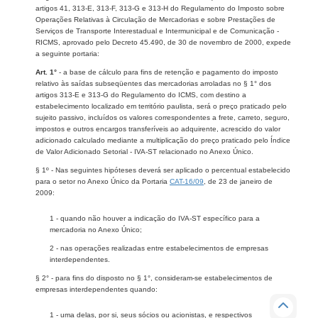
artigos 41, 313-E, 313-F, 313-G e 313-H do Regulamento do Imposto sobre
Operações Relativas à Circulação de Mercadorias e sobre Prestações de
Serviços de Transporte Interestadual e Intermunicipal e de Comunicação -
RICMS, aprovado pelo Decreto 45.490, de 30 de novembro de 2000, expede
a seguinte portaria:
Art. 1°
- a base de cálculo para fins de retenção e pagamento do imposto
relativo às saídas subseqüentes das mercadorias arroladas no § 1° dos
artigos 313-E e 313-G do Regulamento do ICMS, com destino a
estabelecimento localizado em território paulista, será o preço praticado pelo
sujeito passivo, incluídos os valores correspondentes a frete, carreto, seguro,
impostos e outros encargos transferíveis ao adquirente, acrescido do valor
adicionado calculado mediante a multiplicação do preço praticado pelo Índice
de Valor Adicionado Setorial - IVA-ST relacionado no Anexo Único.
§ 1º - Nas seguintes hipóteses deverá ser aplicado o percentual estabelecido
para o setor no Anexo Único da Portaria
CAT-16/09
, de 23 de janeiro de
2009:
1 - quando não houver a indicação do IVA-ST específico para a
mercadoria no Anexo Único;
2 - nas operações realizadas entre estabelecimentos de empresas
interdependentes.
§ 2° - para fins do disposto no § 1°, consideram-se estabelecimentos de
empresas interdependentes quando:
1 - uma delas, por si, seus sócios ou acionistas, e respectivos