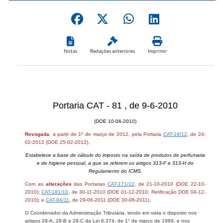
Notas
Redações anteriores
Imprimir
Portaria CAT - 81 , de 9-6-2010
(DOE 10-06-2010)
Revogada
, a partir de 1º de março de 2012, pela Portaria
CAT-19/12
, de 24-
02-2012 (DOE 25-02-2012).
Estabelece a base de cálculo do imposto na saída de produtos de perfumaria
e de higiene pessoal, a que se referem os artigos 313-F e 313-H do
Regulamento do ICMS.
Com as
alterações
das Portarias
CAT-171/10
, de 21-10-2010 (DOE 22-10-
2010);
CAT-181/10
, de 30-11-2010 (DOE 01-12-2010; Retificação DOE 04-12-
2010); e
CAT-94/11
, de 29-06-2011 (DOE 30-06-2011).
O Coordenador da Administração Tributária, tendo em vista o disposto nos
artigos 28-A, 28-B e 28-C da Lei 6.374, de 1° de março de 1989, e nos