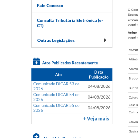
Fale Conosco
O Coor
Secret
Consulta Tributária Eletrônica (e-
arrecad
CT)
seguint
Artigo 
seguin
Outras Legislações
MUNIC
Altinó
Atos Publicados Recentemente
Arami
Data
Ato
Publicação
Brodo
Comunicado DICAR 53 de
04/08/2026
Buritiz
2026
Comunicado DICAR 54 de
04/08/2026
Cajur
2026
Comunicado DICAR 55 de
Casa B
04/08/2026
2026
Colina
+ Veja mais
Cravi
Guaíra