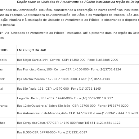
Dispõe sobre as Unidades de Atendimento ao Público instaladas na região da Delegac
denador da Administração Tributária, considerando a celebração de novos convênios, nos termos
aria da Fazenda/Coordenadoria da Administração Tributária e os Municípios de Mococa, São Joaq
ação tributária e à instalação de Unidade de Atendimento ao Público, e observando o disposto 
e portaria:
1
º - As "Unidades de Atendimento ao Público" instaladas, até a presente data, na região da Dele
tes:
ÍPIO
ENDEREÇO DA UAP
polis
Rua Major Garcia, 144 - Centro - CEP: 14350-000 - Fone: (16) 3665-2000
na
Rua Francisco Gama, 100 - Centro- CEP: 14550-000 - Fone: (16)3752-1324
wski
Pça. Martin Moreira, 142 - CEP: 14340-000 - Fone: (16) 3664-4144
al
Rua São Paulo, 131 - CEP: 14570-000 - Fone (16) 3751-1145
u
Largo São Bento, 985 - CEP: 14240-000 - Fone (16) 3667-3011 R. 217
ranca
Rua 12 de Outubro, s/- Bairro São João - CEP: 13700-000 - Fone: (19) 3674-0200
Rua Antonio Paulo de Miranda, 466 - CEP: 14770-000 - Fone (17) 3341-3444 R. 30 e 33
nhos
Rua Cerqueira César, 477 CEP: 14140-000 Fone(16) 651-1121 e 651-1122
Rua 8, 500 CEP: 14790-000 - Fone:(17)3331-3587