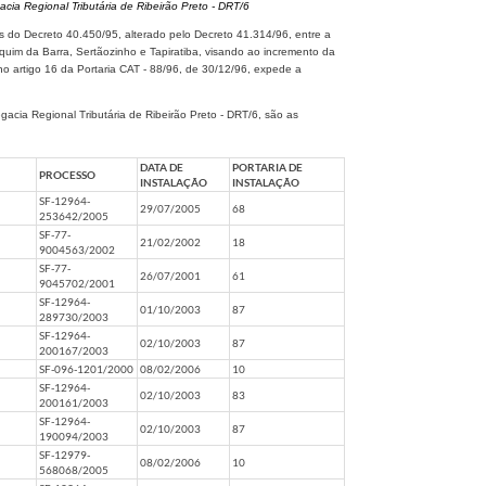
ia Regional Tributária de Ribeirão Preto - DRT/6
 do Decreto 40.450/95, alterado pelo Decreto 41.314/96, entre a
uim da Barra, Sertãozinho e Tapiratiba, visando ao incremento da
no artigo 16 da Portaria CAT - 88/96, de 30/12/96, expede a
gacia Regional Tributária de Ribeirão Preto - DRT/6, são as
DATA DE
PORTARIA DE
PROCESSO
INSTALAÇÃO
INSTALAÇÃO
SF-12964-
29/07/2005
68
253642/2005
SF-77-
21/02/2002
18
9004563/2002
SF-77-
26/07/2001
61
9045702/2001
SF-12964-
01/10/2003
87
289730/2003
SF-12964-
02/10/2003
87
200167/2003
SF-096-1201/2000
08/02/2006
10
SF-12964-
02/10/2003
83
200161/2003
SF-12964-
02/10/2003
87
190094/2003
SF-12979-
08/02/2006
10
568068/2005