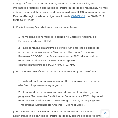
entregará à Secretaria da Fazenda, até o dia 20 de cada mês, as
informações relativas a operações de crédito ou de débito realizadas, no mês
anterior, pelos estabelecimentos de contribuintes do ICMS localizados neste
Estado. (Redação dada ao artigo pela Portaria
CAT-154/11
, de 09-11-2011,
DOE 10-11-2011)
§ 1º - As informações referidas no caput deverão ser:
1 - fornecidas por número de inscrição no Cadastro Nacional de
Pessoas Jurídicas – CNPJ;
2 – apresentadas em arquivo eletrônico, um para cada período de
referência, observando-se o “Manual de Orientação” anexo ao
Protocolo ECF-04/01, de 24 de setembro de 2001, disponível no
endereço eletrônico http://www.fazenda.gov.br/
confaz/confaz/protocolos/ECF/PT004_01.htm.
§ 2º - O arquivo eletrônico elaborado nos termos do § 1º deverá ser:
1 – validado pelo programa validador TEF, disponível no endereço
eletrônico http://www.sintegra.gov.br;
2 – transmitido à Secretaria da Fazenda mediante a utilização do
programa “Transmissão Eletrônica de Documentos – TED”, disponível
no endereço eletrônico http://www.sintegra. gov.br, ou do programa
“Transmissão Eletrônica de Arquivos – Connect:Direct”.
§ 3º - A Secretaria da Fazenda, mediante requerimento da empresa
administradora de cartões de crédito ou débito, poderá conceder regime