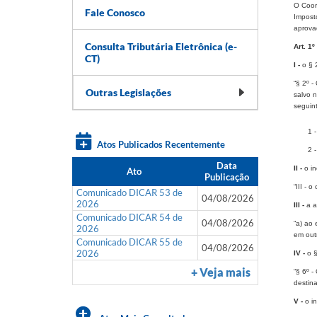
O Coor
Fale Conosco
Impost
aprova
Consulta Tributária Eletrônica (e-
Art. 1º 
CT)
I -
o § 
“§ 2º -
Outras Legislações
salvo n
seguin
1 
Atos Publicados Recentemente
2 
Data
II -
o in
Ato
Publicação
“III - 
Comunicado DICAR 53 de
04/08/2026
2026
III -
a al
Comunicado DICAR 54 de
04/08/2026
“a) ao 
2026
em outr
Comunicado DICAR 55 de
04/08/2026
2026
IV -
o §
+ Veja mais
“§ 6º -
destin
V -
o in