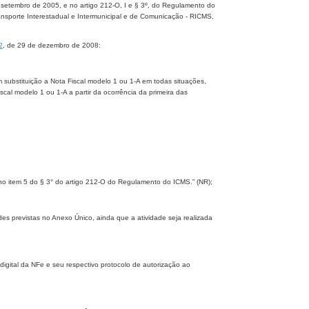
 setembro de 2005, e no artigo 212-O, I e § 3º, do Regulamento do
nsporte Interestadual e Intermunicipal e de Comunicação - RICMS,
2
, de 29 de dezembro de 2008:
m substituição a Nota Fiscal modelo 1 ou 1-A em todas situações,
scal modelo 1 ou 1-A a partir da ocorrência da primeira das
o no item 5 do § 3° do artigo 212-O do Regulamento do ICMS.” (NR);
es previstas no Anexo Único, ainda que a atividade seja realizada
digital da NFe e seu respectivo protocolo de autorização ao