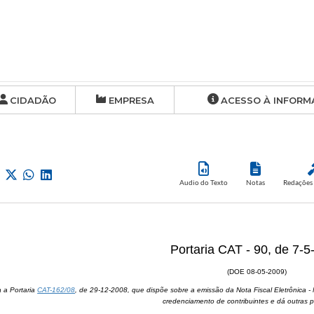
CIDADÃO
EMPRESA
ACESSO À INFORM
Audio do Texto
Notas
Redações 
Portaria CAT - 90, de 7-
(DOE 08-05-2009)
a a Portaria
CAT-162/08
, de 29-12-2008, que dispõe sobre a emissão da Nota Fiscal Eletrônica -
credenciamento de contribuintes e dá outras p