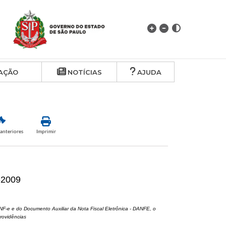
AÇÃO
NOTÍCIAS
AJUDA
anteriores
Imprimir
5-2009
 NF-e e do Documento Auxiliar da Nota Fiscal Eletrônica - DANFE, o
rovidências