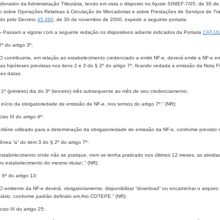
denador da Administração Tributária, tendo em vista o disposto no Ajuste SINIEF-7/05, de 30 de
o sobre Operações Relativas à Circulação de Mercadorias e sobre Prestações de Serviços de Tra
do pelo Decreto
45.490
, de 30 de novembro de 2000, expede a seguinte portaria:
-
Passam a vigorar com a seguinte redação os dispositivos adiante indicados da Portaria
CAT-16
2º do artigo 3º:
 O contribuinte, em relação ao estabelecimento credenciado a emitir NF-e, deverá emitir a NF-e e
as hipóteses previstas nos itens 2 e 3 do § 2º do artigo 7º, ficando vedada a emissão da Nota Fi
tes datas:
- 1º (primeiro) dia do 3º (terceiro) mês subsequente ao mês de seu credenciamento;
- início da obrigatoriedade de emissão de NF-e, nos termos do artigo 7º.” (NR);
ciso III do artigo 4º:
o critério utilizado para a determinação da obrigatoriedade de emissão da NF-e, conforme previst
ínea “a” do item 3 do § 2º do artigo 7º:
estabelecimento onde não se pratique, nem se tenha praticado nos últimos 12 meses, as atividad
o estabelecimento do mesmo titular; “ (NR);
 6º do artigo 13:
 O emitente da NF-e deverá, obrigatoriamente, disponibilizar “download” ou encaminhar o arquivo 
atário, conforme padrão definido em Ato COTEPE.” (NR);
ciso III do artigo 25: