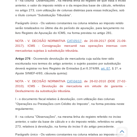
II - na coluna "Observações", na mesma linha do registro de que trata o inciso
anterior, o valor do imposto retido e o da respectiva base de cálculo, referidos
no artigo 273, com utilização de colunas distintas para essas indicações, sob
o título comum "Substituição Tributária".
Parágrafo único - Os valores constantes na coluna relativa ao imposto retido
serão totalizados no último dia do período de apuração, para lançamento no
livro Registro de Apuração do ICMS, na forma prevista no artigo 281.
NOTA - V. DECISÃO NORMATIVA
CAT-05/17
, de 20-09-2017 (DOE 21-09-
2017). ICMS - Consignação mercantil nas operações internas com
mercadorias sujeitas à substituição tributária.
Artigo 276
- Ocorrendo devolução de mercadoria cuja saída tiver sido
escriturada nos termos do artigo anterior, o sujeito passivo por substituição
deverá registrar no livro Registro de Entradas (Lei 6.374/89,
art. 67
, § 1º, e
Ajuste SINIEF-4/93, cláusula quinta):
NOTA - V. DECISÃO NORMATIVA
CAT-04/10
, de 26-02-2010 (DOE 27-02-
2010). ICMS - Devolução de mercadoria em virtude de garantia -
Desfazimento da substituição tributária.
I - o documento fiscal relativo à devolução, com utilização das colunas
"Operações ou Prestações com Crédito do Imposto", na forma prevista neste
regulamento;
II - na coluna "Observações", na mesma linha do registro referido no inciso
anterior, o valor da base de cálculo e o do imposto retido, referidos no artigo
273, relativos à devolução, na forma do inciso II do artigo precedente.
Parágrafo único - Os valores constantes na coluna relativa ao imposto retido