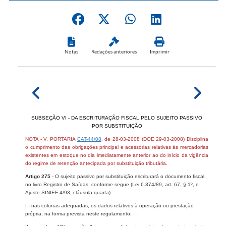
Notas
Redações anteriores
Imprimir
SUBSEÇÃO VI - DA ESCRITURAÇÃO FISCAL PELO SUJEITO PASSIVO
POR SUBSTITUIÇÃO
NOTA - V. PORTARIA
CAT-44/08
, de 28-03-2008 (DOE 29-03-2008) Disciplina
o cumprimento das obrigações principal e acessórias relativas às mercadorias
existentes em estoque no dia imediatamente anterior ao do início da vigência
do regime de retenção antecipada por substituição tributária.
Artigo 275
- O sujeito passivo por substituição escriturará o documento fiscal
no livro Registro de Saídas, conforme segue (Lei 6.374/89, art. 67, § 1º, e
Ajuste SINIEF-4/93, cláusula quarta):
I - nas colunas adequadas, os dados relativos à operação ou prestação
própria, na forma prevista neste regulamento;