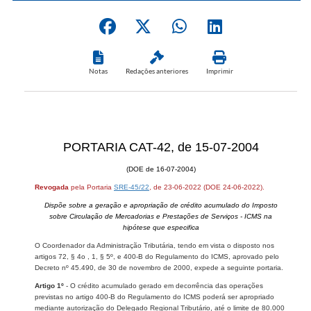
Notas
Redações anteriores
Imprimir
PORTARIA CAT-42, de 15-07-2004
(DOE de 16-07-2004)
Revogada
pela Portaria
SRE-45/22
, de 23-06-2022 (DOE 24-06-2022).
Dispõe sobre a geração e apropriação de crédito acumulado do Imposto
sobre Circulação de Mercadorias e Prestações de Serviços - ICMS na
hipótese que especifica
O Coordenador da Administração Tributária, tendo em vista o disposto nos
artigos 72, § 4o , 1, § 5º, e 400-B do Regulamento do ICMS, aprovado pelo
Decreto nº 45.490, de 30 de novembro de 2000, expede a seguinte portaria.
Artigo 1º
- O crédito acumulado gerado em decorrência das operações
previstas no artigo 400-B do Regulamento do ICMS poderá ser apropriado
mediante autorização do Delegado Regional Tributário, até o limite de 80.000