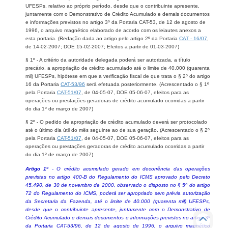
UFESPs, relativo ao próprio período, desde que o contribuinte apresente,
juntamente com o Demonstrativo de Crédito Acumulado e demais documentos
e informações previstos no artigo 3º da Portaria CAT-53, de 12 de agosto de
1996, o arquivo magnético elaborado de acordo com os leiautes anexos a
esta portaria. (Redação dada ao artigo pelo artigo 2º da Portaria
CAT - 16/07
,
de 14-02-2007; DOE 15-02-2007; Efeitos a partir de 01-03-2007)
§ 1º - A critério da autoridade delegada poderá ser autorizada, a título
precário, a apropriação de crédito acumulado até o limite de 40.000 (quarenta
mil) UFESPs, hipótese em que a verificação fiscal de que trata o § 2º do artigo
16 da Portaria
CAT-53/96
será efetuada posteriormente. (Acrescentado o § 1º
pela Portaria
CAT-51/07
, de 04-05-07, DOE 05-06-07, efeitos para as
operações ou prestações geradoras de crédito acumulado ocorridas a partir
do dia 1º de março de 2007)
§ 2º - O pedido de apropriação de crédito acumulado deverá ser protocolado
até o último dia útil do mês seguinte ao de sua geração. (Acrescentado o § 2º
pela Portaria
CAT-51/07
, de 04-05-07, DOE 05-06-07, efeitos para as
operações ou prestações geradoras de crédito acumulado ocorridas a partir
do dia 1º de março de 2007)
Artigo 1º
- O crédito acumulado gerado em decorrência das operações
previstas no artigo 400-B do Regulamento do ICMS aprovado pelo Decreto
45.490, de 30 de novembro de 2000, observado o disposto no § 5º do artigo
72 do Regulamento do ICMS, poderá ser apropriado sem prévia autorização
da Secretaria da Fazenda, até o limite de 40.000 (quarenta mil) UFESPs,
desde que o contribuinte apresente, juntamente com o Demonstrativo de
Crédito Acumulado e demais documentos e informações previstos no artigo 3º
da Portaria CAT-53/96, de 12 de agosto de 1996, o arquivo magnético