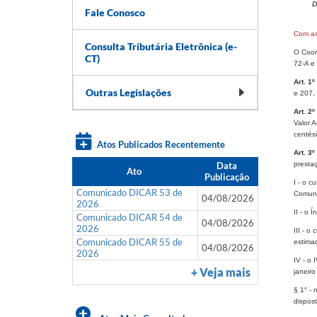
D
Fale Conosco
Com a
Consulta Tributária Eletrônica (e-
O Coord
CT)
72-A e
Art. 1º
Outras Legislações
e 207,
Art. 2º
Valor A
centés
Atos Publicados Recentemente
Art. 3º
Data
presta
Ato
Publicação
I - o c
Comunicado DICAR 53 de
Comun
04/08/2026
2026
II - o 
Comunicado DICAR 54 de
04/08/2026
2026
III - o
Comunicado DICAR 55 de
estimad
04/08/2026
2026
IV - o
+ Veja mais
janeiro
§ 1° - 
dispos