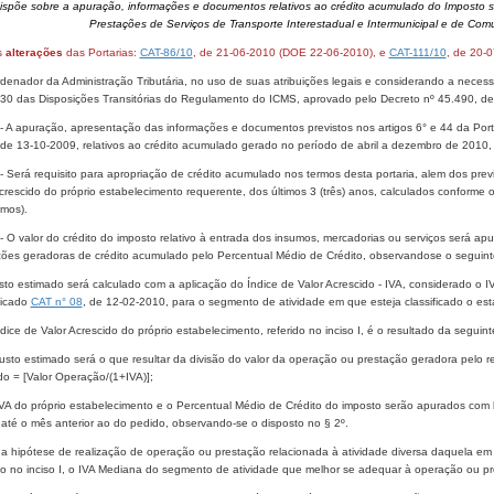
ispõe sobre a apuração, informações e documentos relativos ao crédito acumulado do Imposto s
Prestações de Serviços de Transporte Interestadual e Intermunicipal e de Com
s
alterações
das Portarias:
CAT-86/10
, de 21-06-2010 (DOE 22-06-2010), e
CAT-111/10
, de 20-
enador da Administração Tributária, no uso de suas atribuições legais e considerando a necessida
 30 das Disposições Transitórias do Regulamento do ICMS, aprovado pelo Decreto nº 45.490, de
- A apuração, apresentação das informações e documentos previstos nos artigos 6° e 44 da Por
 de 13-10-2009, relativos ao crédito acumulado gerado no período de abril a dezembro de 2010, 
- Será requisito para apropriação de crédito acumulado nos termos desta portaria, alem dos pre
crescido do próprio estabelecimento requerente, dos últimos 3 (três) anos, calculados conforme o in
imos).
- O valor do crédito do imposto relativo à entrada dos insumos, mercadorias ou serviços será a
ções geradoras de crédito acumulado pelo Percentual Médio de Crédito, observandose o seguint
usto estimado será calculado com a aplicação do Índice de Valor Acrescido - IVA, considerado o
icado
CAT n° 08
, de 12-02-2010, para o segmento de atividade em que esteja classificado o est
Índice de Valor Acrescido do próprio estabelecimento, referido no inciso I, é o resultado da seguin
 custo estimado será o que resultar da divisão do valor da operação ou prestação geradora pelo
o = [Valor Operação/(1+IVA)];
 IVA do próprio estabelecimento e o Percentual Médio de Crédito do imposto serão apurados co
 até o mês anterior ao do pedido, observando-se o disposto no § 2º.
na hipótese de realização de operação ou prestação relacionada à atividade diversa daquela em q
to no inciso I, o IVA Mediana do segmento de atividade que melhor se adequar à operação ou p