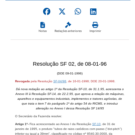
Notas
Redações anteriores
Imprimir
Resolução SF 02, de 08-01-96
(DOE 09-01-1996)
Revogada
pela Resolução
SF-04/98
, de 16-01-1998; DOE 20-01-1998.
Dá nova redação ao artigo 1º da Resolução SF-10, de 31.1.95, acrescenta o
Anexo III à Resolução SF-14, de 22.2.95, que aprova a relação de máquinas,
aparelhos e equipamentos industriais, implementos e tratores agrícolas, de
que trata o item 7 do parágrafo 1º do artigo 54 do RICMS, e introduz
alteração no Anexo I dessa Resolução SF 14/95
O Secretário da Fazenda resolve:
Artigo 1º-
Fica acrescentado ao Anexo I da Resolução
SF-10
, de 31 de
janeiro de 1995, o produto "tubos de raios catódicos com passo ("dot-pitch")
inferior ou igual a 39mm", classificado no código nº 8540.30.0000, da