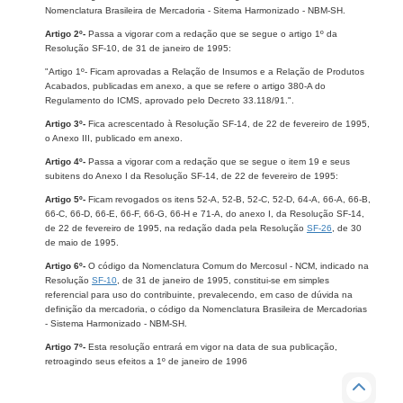
Nomenclatura Brasileira de Mercadoria - Sitema Harmonizado - NBM-SH.
Artigo 2º-
Passa a vigorar com a redação que se segue o artigo 1º da
Resolução SF-10, de 31 de janeiro de 1995:
"Artigo 1º- Ficam aprovadas a Relação de Insumos e a Relação de Produtos
Acabados, publicadas em anexo, a que se refere o artigo 380-A do
Regulamento do ICMS, aprovado pelo Decreto 33.118/91.".
Artigo 3º-
Fica acrescentado à Resolução SF-14, de 22 de fevereiro de 1995,
o Anexo III, publicado em anexo.
Artigo 4º-
Passa a vigorar com a redação que se segue o item 19 e seus
subitens do Anexo I da Resolução SF-14, de 22 de fevereiro de 1995:
Artigo 5º-
Ficam revogados os itens 52-A, 52-B, 52-C, 52-D, 64-A, 66-A, 66-B,
66-C, 66-D, 66-E, 66-F, 66-G, 66-H e 71-A, do anexo I, da Resolução SF-14,
de 22 de fevereiro de 1995, na redação dada pela Resolução
SF-26
, de 30
de maio de 1995.
Artigo 6º-
O código da Nomenclatura Comum do Mercosul - NCM, indicado na
Resolução
SF-10
, de 31 de janeiro de 1995, constitui-se em simples
referencial para uso do contribuinte, prevalecendo, em caso de dúvida na
definição da mercadoria, o código da Nomenclatura Brasileira de Mercadorias
- Sistema Harmonizado - NBM-SH.
Artigo 7º-
Esta resolução entrará em vigor na data de sua publicação,
retroagindo seus efeitos a 1º de janeiro de 1996