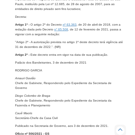
Paulo, instituído pela Lei nº 12.685, de 28 de agosto de 2007, para as
entidades de direito privado sem fins lucrativos;
Decreta:
Artigo 1º -
O artigo 2º do Decreto
nº 63.363
, de 20 de abril de 2018, com a
redação dada pelo Decreto
n° 65.508
, de 12 de fevereiro de 2021, passa a
vigorar com a seguinte redação:
"Artigo 2º - A autorização prevista no artigo 1º deste decreto terá vigência até
31 de dezembro de 2022.". (NR)
Artigo 2º -
Este decreto entra em vigor na data de sua publicação.
Palácio dos Bandeirantes, 3 de dezembro de 2021
RODRIGO GARCIA
Amauri Gavião
Chefe de Gabinete, Respondendo pelo Expediente da Secretaria de
Governo
Diogo Colombo de Braga
Chefe de Gabinete, Respondendo pelo Expediente da Secretaria da
Fazenda e Planejamento
Cauê Macris
Secretário-Chefe da Casa Civil
Publicado na Secretaria de Governo, aos 3 de dezembro de 2021.
Ofício nº 506/2021 - GS