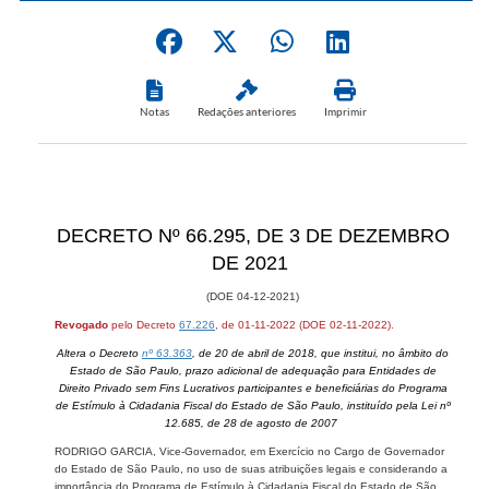
Notas
Redações anteriores
Imprimir
​​DECRETO Nº 66.295, DE 3 DE DEZEMBRO
DE 2021
(DOE 04-12-2021)
Revogado
pelo Decreto
67.226
, de 01-11-2022 (DOE 02-11-2022).
Altera o Decreto
nº 63.363
, de 20 de abril de 2018, que institui, no âmbito do
Estado de São Paulo, prazo adicional de adequação para Entidades de
Direito Privado sem Fins Lucrativos participantes e beneficiárias do Programa
de Estímulo à Cidadania Fiscal do Estado de São Paulo, instituído pela Lei nº
12.685, de 28 de agosto de 2007
RODRIGO GARCIA, Vice-Governador, em Exercício no Cargo de Governador
do Estado de São Paulo, no uso de suas atribuições legais e considerando a
importância do Programa de Estímulo à Cidadania Fiscal do Estado de São