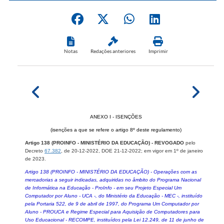
Notas
Redações anteriores
Imprimir
ANEXO I - ISENÇÕES
(isenções a que se refere o artigo 8º deste regulamento)
Artigo 138 (PROINFO - MINISTÉRIO DA EDUCAÇÃO) -
REVOGADO
pelo
Decreto
67.382
, de 20-12-2022, DOE 21-12-2022; em vigor em 1º de janeiro
de 2023.
Artigo 138 (PROINFO - MINISTÉRIO DA EDUCAÇÃO) - Operações com as
mercadorias a seguir indicadas, adquiridas no âmbito do Programa Nacional
de Informática na Educação - ProInfo - em seu Projeto Especial Um
Computador por Aluno - UCA -, do Ministério da Educação - MEC -, instituído
pela Portaria 522, de 9 de abril de 1997, do Programa Um Computador por
Aluno - PROUCA e Regime Especial para Aquisição de Computadores para
Uso Educacional - RECOMPE, instituídos pela Lei 12.249, de 11 de junho de