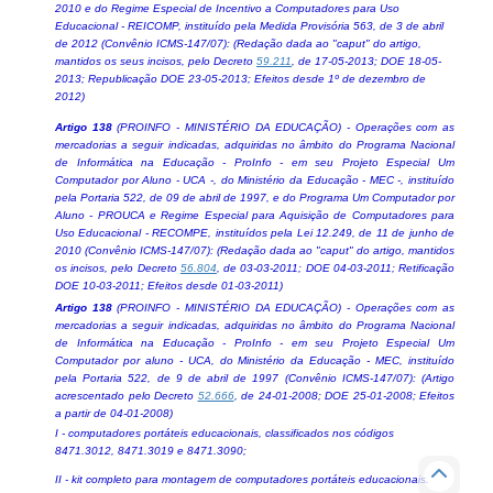
2010 e do Regime Especial de Incentivo a Computadores para Uso
Educacional - REICOMP, instituído pela Medida Provisória 563, de 3 de abril
de 2012 (Convênio ICMS-147/07): (Redação dada ao "caput" do artigo,
mantidos os seus incisos, pelo Decreto
59.211
, de 17-05-2013; DOE 18-05-
2013; Republicação DOE 23-05-2013; Efeitos desde 1º de dezembro de
2012)
Artigo 138
(PROINFO - MINISTÉRIO DA EDUCAÇÃO) - Operações com as
mercadorias a seguir indicadas, adquiridas no âmbito do Programa Nacional
de Informática na Educação - ProInfo - em seu Projeto Especial Um
Computador por Aluno - UCA -, do Ministério da Educação - MEC -, instituído
pela Portaria 522, de 09 de abril de 1997, e do Programa Um Computador por
Aluno - PROUCA e Regime Especial para Aquisição de Computadores para
Uso Educacional - RECOMPE, instituídos pela Lei 12.249, de 11 de junho de
2010 (Convênio ICMS-147/07): (Redação dada ao "caput" do artigo, mantidos
os incisos, pelo Decreto
56.804
, de 03-03-2011; DOE 04-03-2011; Retificação
DOE 10-03-2011; Efeitos desde 01-03-2011)
Artigo 138
(PROINFO - MINISTÉRIO DA EDUCAÇÃO) - Operações com as
mercadorias a seguir indicadas, adquiridas no âmbito do Programa Nacional
de Informática na Educação - ProInfo - em seu Projeto Especial Um
Computador por aluno - UCA, do Ministério da Educação - MEC, instituído
pela Portaria 522, de 9 de abril de 1997 (Convênio ICMS-147/07): (Artigo
acrescentado pelo Decreto
52.666
, de 24-01-2008; DOE 25-01-2008; Efeitos
a partir de 04-01-2008)
I - computadores portáteis educacionais, classificados nos códigos
8471.3012, 8471.3019 e 8471.3090;
II - kit completo para montagem de computadores portáteis educacionais.