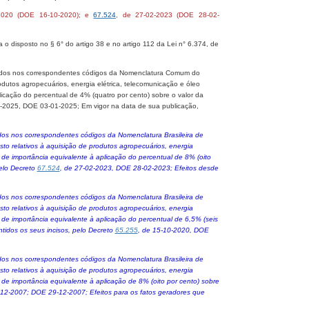
2020 (DOE 16-10-2020)
;
e
67.524
, de 27-02-2023 (DOE 28-02-
 disposto no § 6° do artigo 38 e no artigo 112 da Lei n° 6.374, de
icados nos correspondentes códigos da Nomenclatura Comum do
odutos agropecuários, energia elétrica, telecomunicação e óleo
plicação do percentual de 4% (quatro por cento) sobre o valor da
1-2025, DOE 03-01-2025
;
E
m vigor na data de sua publicação,
ados nos correspondentes códigos da Nomenclatura Brasileira de
to relativos à aquisição de produtos agropecuários, energia
o de importância equivalente à aplicação do percentual de 8% (oito
pelo Decreto
67.524
, de 27-02-2023, DOE 28-02-2023; Efeitos desde
ados nos correspondentes códigos da Nomenclatura Brasileira de
to relativos à aquisição de produtos agropecuários, energia
to de importância equivalente à aplicação do percentual de 6,5% (seis
ntidos os seus incisos, pelo Decreto
65.255
, de 15-10-2020, DOE
ados nos correspondentes códigos da Nomenclatura Brasileira de
to relativos à aquisição de produtos agropecuários, energia
o de importância equivalente à aplicação de 8% (oito por cento) sobre
-12-2007; DOE 29-12-2007; Efeitos para os fatos geradores que