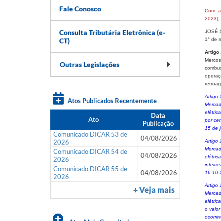
Fale Conosco
Com a
2023);
Consulta Tributária Eletrônica (e-
JOSÉ S
CT)
1° de 
Artigo 
Mercosu
Outras Legislações
combust
operaç
retroag
Artigo 
Atos Publicados Recentemente
Mercad
elétric
Data
Ato
por cen
Publicação
15 de 
Comunicado DICAR 53 de
04/08/2026
2026
Artigo 
Mercad
Comunicado DICAR 54 de
04/08/2026
elétric
2026
inteiro
Comunicado DICAR 55 de
04/08/2026
16-10-2
2026
Artigo 
+ Veja mais
Mercad
elétric
o valo
ocorrer