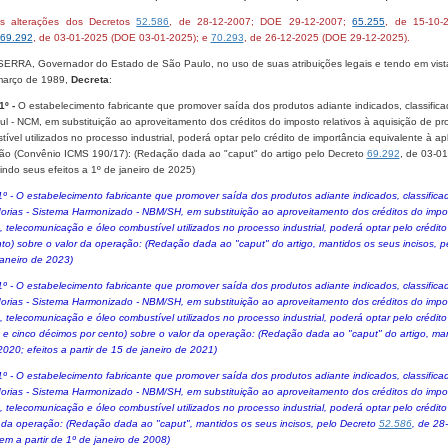
s alterações dos Decretos
52.586
, de 28-12-2007; DOE 29-12-2007
;
65.255
, de 15-10-
69.292
, de 03-01-2025 (DOE 03-01-2025); e
70​​​.​293
, de 26-12-2025 (DOE 29-12-2025).
ERRA, Governador do Estado de São Paulo, no uso de suas atribuições legais e tendo em vista o
março de 1989,
Decreta
:
1º -
O estabelecimento fabricante que promover saída dos produtos adiante indicados, classif
l - NCM, em substituição ao aproveitamento dos créditos do imposto relativos à aquisição de pr
ível utilizados no processo industrial, poderá optar pelo crédito de importância equivalente à a
ão (Convênio ICMS 190/17):
(Redação dada ao "caput" do artigo pelo Decreto
69​.​292
, de 03-0
indo seus efeitos a 1º de janeiro de 2025
)
1º - O estabelecimento fabricante que promover saída dos produtos adiante indicados, classific
orias - Sistema Harmonizado - NBM/SH, em substituição ao aproveitamento dos créditos do impos
a, telecomunicação e óleo combustível utilizados no processo industrial, poderá optar pelo crédit
to) sobre o valor da operação: (Redação dada ao "caput" do artigo, mantidos os seus incisos, 
janeiro de 2023)
1º - O estabelecimento fabricante que promover saída dos produtos adiante indicados, classific
orias - Sistema Harmonizado - NBM/SH, em substituição ao aproveitamento dos créditos do impos
a, telecomunicação e óleo combustível utilizados no processo industrial, poderá optar pelo crédi
s e cinco décimos por cento) sobre o valor da operação: (Redação dada ao "caput" do artigo, ma
020; efeitos a partir de 15 de janeiro de 2021)
1º - O estabelecimento fabricante que promover saída dos produtos adiante indicados, classific
orias - Sistema Harmonizado - NBM/SH, em substituição ao aproveitamento dos créditos do impos
a, telecomunicação e óleo combustível utilizados no processo industrial, poderá optar pelo crédit
r da operação: (Redação dada ao "caput", mantidos os seus incisos, pelo Decreto
52.586
, de 28
em a partir de 1º de janeiro de 2008)