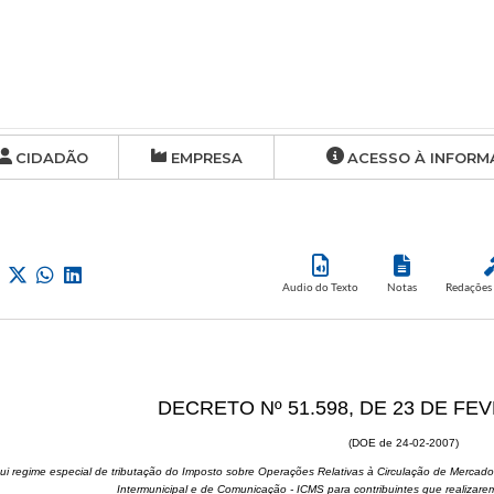
CIDADÃO
EMPRESA
ACESSO À INFORM
Audio do Texto
Notas
Redações 
DECRETO Nº 51.598, DE 23 DE FE
(DOE de 24-02-2007)
itui regime especial de tributação do Imposto sobre Operações Relativas à Circulação de Mercado
Intermunicipal e de Comunicação - ICMS para contribuintes que realizare