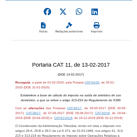
Notas
Redações anteriores
Imprimir
Portaria CAT 11, de 13-02-2017
(DOE 14-02-2017)
Revogada
, a partir de 01-02-2020, pela Portaria
CAT-04/20
, de 30-01-
2020 (DOE 31-01-2020).
Estabelece a base de cálculo do imposto na saída de artefatos de uso
doméstico, a que se refere o artigo 313-Z16 do Regulamento do ICMS
Com as
alterações
das Portarias
CAT-36/17
, de 29-05-2017 (DOE 30-05-
2017);
CAT-38/17
, de 07-06-2017 (DOE 08-06-2017);
CAT-30/18
, de 19-04-
2018 (DOE 20-04-2018) e
CAT-81/2019
, de 19-12-2019 (DOE 20-12-2019).
O Coordenador da Administração Tributária, tendo em vista o disposto nos
artigos 28-A, 28-B e 28-C da Lei 6.374, de 01-03-1989, nos artigos 41, 313-
Z15 e 313-Z16 do Regulamento do Imposto sobre Operações Relativas à