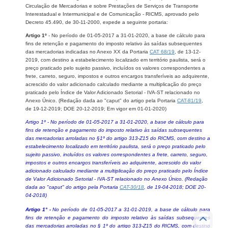
Circulação de Mercadorias e sobre Prestações de Serviços de Transporte
Interestadual e Intermunicipal e de Comunicação - RICMS, aprovado pelo
Decreto 45.490, de 30-11-2000, expede a seguinte portaria:
Artigo 1º
- No período de 01-05-2017 a 31-01-2020, a base de cálculo para
fins de retenção e pagamento do imposto relativo às saídas subsequentes
das mercadorias indicadas no Anexo XX da Portaria
CAT 68/19
, de 13-12-
2019, com destino a estabelecimento localizado em território paulista, será o
preço praticado pelo sujeito passivo, incluídos os valores correspondentes a
frete, carreto, seguro, impostos e outros encargos transferíveis ao adquirente,
acrescido do valor adicionado calculado mediante a multiplicação do preço
praticado pelo Índice de Valor Adicionado Setorial - IVA-ST relacionado no
Anexo Único. (Redação dada ao "caput" do artigo pela Portaria
CAT-81/19
,
de 19-12-2019; DOE 20-12-2019; Em vigor em 01-01-2020)
Artigo 1º - No período de 01-05-2017 a 31-01-2020, a base de cálculo para
fins de retenção e pagamento do imposto relativo às saídas subsequentes
das mercadorias arroladas no §1º do artigo 313-Z15 do RICMS, com destino a
estabelecimento localizado em território paulista, será o preço praticado pelo
sujeito passivo, incluídos os valores correspondentes a frete, carreto, seguro,
impostos e outros encargos transferíveis ao adquirente, acrescido do valor
adicionado calculado mediante a multiplicação do preço praticado pelo Índice
de Valor Adicionado Setorial - IVA-ST relacionado no Anexo Único. (Redação
dada ao "caput" do artigo pela Portaria
CAT-30/18
, de 19-04-2018; DOE 20-
04-2018)
Artigo 1° -
No período de 01-05-2017 a 31-01-2019, a base de cálculo para
fins de retenção e pagamento do imposto relativo às saídas subsequentes
das mercadorias arroladas no § 1º do artigo 313-Z15 do RICMS, com destino