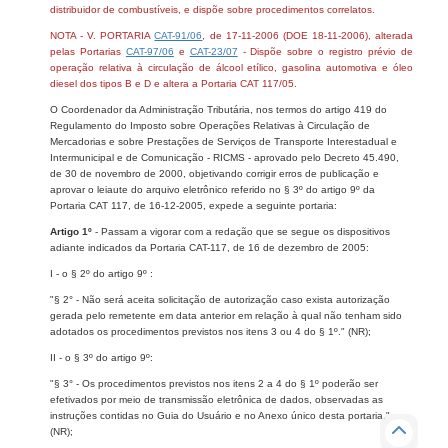
distribuidor de combustíveis, e dispõe sobre procedimentos correlatos.
NOTA - V. PORTARIA
CAT-91/06
, de 17-11-2006 (DOE 18-11-2006), alterada
pelas Portarias
CAT-97/06
e
CAT-23/07
- Dispõe sobre o registro prévio de
operação relativa à circulação de álcool etílico, gasolina automotiva e óleo
diesel dos tipos B e D e altera a Portaria CAT 117/05.
O Coordenador da Administração Tributária, nos termos do artigo 419 do
Regulamento do Imposto sobre Operações Relativas à Circulação de
Mercadorias e sobre Prestações de Serviços de Transporte Interestadual e
Intermunicipal e de Comunicação - RICMS - aprovado pelo Decreto 45.490,
de 30 de novembro de 2000, objetivando corrigir erros de publicação e
aprovar o leiaute do arquivo eletrônico referido no § 3º do artigo 9º da
Portaria CAT 117, de 16-12-2005, expede a seguinte portaria:
Artigo 1º
- Passam a vigorar com a redação que se segue os dispositivos
adiante indicados da Portaria CAT-117, de 16 de dezembro de 2005:
I - o § 2º do artigo 9º :
"§ 2° - Não será aceita solicitação de autorização caso exista autorização
gerada pelo remetente em data anterior em relação à qual não tenham sido
adotados os procedimentos previstos nos itens 3 ou 4 do § 1º." (NR);
II - o § 3º do artigo 9º:
"§ 3° - Os procedimentos previstos nos itens 2 a 4 do § 1º poderão ser
efetivados por meio de transmissão eletrônica de dados, observadas as
instruções contidas no Guia do Usuário e no Anexo único desta portaria."
(NR);