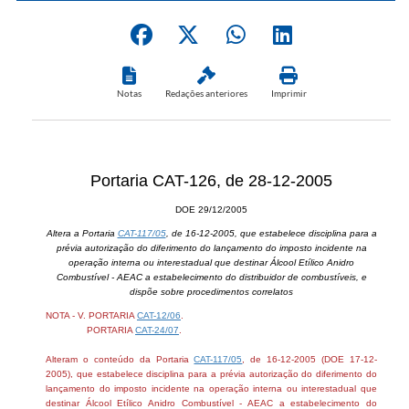
Notas
Redações anteriores
Imprimir
Portaria CAT-126, de 28-12-2005
DOE 29/12/2005
Altera a Portaria
CAT-117/05
, de 16-12-2005, que estabelece disciplina para a
prévia autorização do diferimento do lançamento do imposto incidente na
operação interna ou interestadual que destinar Álcool Etílico Anidro
Combustível - AEAC a estabelecimento do distribuidor de combustíveis, e
dispõe sobre procedimentos correlatos
NOTA - V. PORTARIA
CAT-12/06
.
PORTARIA
CAT-24/07
.
Alteram o conteúdo da Portaria
CAT-117/05
, de 16-12-2005 (DOE 17-12-
2005), que estabelece disciplina para a prévia autorização do diferimento do
lançamento do imposto incidente na operação interna ou interestadual que
destinar Álcool Etílico Anidro Combustível - AEAC a estabelecimento do