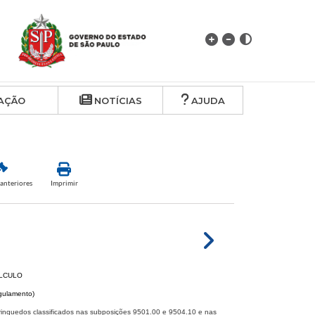
AÇÃO
NOTÍCIAS
AJUDA
anteriores
Imprimir
ÁLCULO
egulamento)
rinquedos classificados nas subposições 9501.00 e 9504.10 e nas