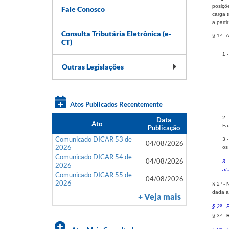
posiçõ
Fale Conosco
carga t
a parti
Consulta Tributária Eletrônica (e-
§ 1º - 
CT)
1 
Outras Legislações
Atos Publicados Recentemente
2 
Data
Ato
Fa
Publicação
Comunicado DICAR 53 de
3 
04/08/2026
2026
os
Comunicado DICAR 54 de
04/08/2026
3 
2026
at
Comunicado DICAR 55 de
04/08/2026
2026
§ 2º - 
dada a
+ Veja mais
§ 2º - 
§ 3º -