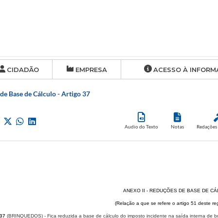
CIDADÃO
EMPRESA
ACESSO À INFORM
de Base de Cálculo - Artigo 37
Audio do Texto
Notas
Redações 
ANEXO II - REDUÇÕES DE BASE DE C
(Relação a que se refere o artigo 51 deste r
 37
(BRINQUEDOS) - Fica reduzida a base de cálculo do imposto incidente na saída interna de b