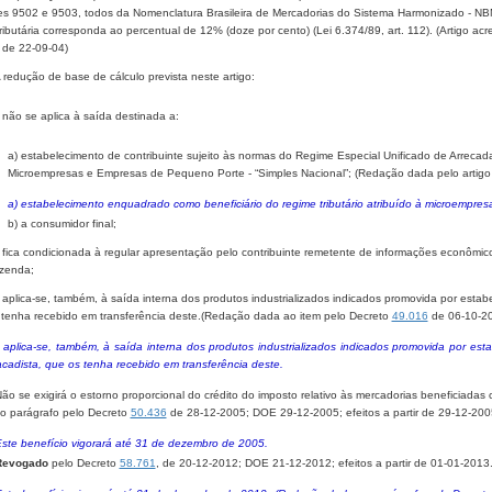
es 9502 e 9503, todos da Nomenclatura Brasileira de Mercadorias do Sistema Harmonizado - NBM
ributária corresponda ao percentual de 12% (doze por cento) (Lei 6.374/89, art. 112). (Artigo a
r de 22-09-04)
A redução de base de cálculo prevista neste artigo:
- não se aplica à saída destinada a:
a) estabelecimento de contribuinte sujeito às normas do Regime Especial Unificado de Arrecad
Microempresas e Empresas de Pequeno Porte - “Simples Nacional”; (Redação dada pelo artigo
a) estabelecimento enquadrado como beneficiário do regime tributário atribuído à microempre
b) a consumidor final;
- fica condicionada à regular apresentação pelo contribuinte remetente de informações econômico-
zenda;
- aplica-se, também, à saída interna dos produtos industrializados indicados promovida por esta
 tenha recebido em transferência deste.(Redação dada ao item pelo Decreto
49.016
de 06-10-20
- aplica-se, também, à saída interna dos produtos industrializados indicados promovida por est
acadista, que os tenha recebido em transferência deste.
Não se exigirá o estorno proporcional do crédito do imposto relativo às mercadorias beneficiada
o parágrafo pelo Decreto
50.436
de 28-12-2005; DOE 29-12-2005; efeitos a partir de 29-12-200
Este benefício vigorará até 31 de dezembro de 2005.
Revogado
pelo Decreto
58.761
, de 20-12-2012; DOE 21-12-2012; efeitos a partir de 01-01-2013