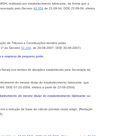
/SH, realizada por estabelecimento fabricante, de forma que a
crescentado pelo Decreto
48.958
de 21-09-04; DOE 22-09-04; efeitos
ação de Tributos e Contribuições devidos pelas
 1º do Decreto
52.104
, de 29-08-2007; DOE 30-08-2007)
sa e empresa de pequeno porte;
fiscais nos termos de disciplina estabelecida pela Secretaria da
belecimento do mesmo titular do estabelecimento fabricante, que
04; DOE 07-10-2004; efeitos a partir de 22-09-2004)
abelecimento do mesmo titular do estabelecimento fabricante ou
s com a redução de base de cálculo prevista neste artigo. (Redação
5)
.