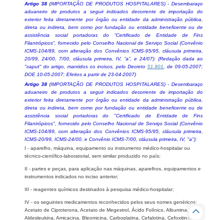
Artigo 38
(IMPORTAÇÃO DE PRODUTOS HOSPITALARES) - Desembaraço
aduaneiro de produtos a seguir indicados decorrente de importação do
exterior feita diretamente por órgão ou entidade da administração pública,
direta ou indireta, bem como por fundação ou entidade beneficente ou de
assistência social portadoras do “Certificado de Entidade de Fins
Filantrópicos”, fornecido pelo Conselho Nacional de Serviço Social (Convênio
ICMS-104/89, com alteração dos Convênios ICMS-95/95, cláusula primeira,
20/99, 24/00, 7/00, cláusula primeira, IV, “a”, e 24/07): (Redação dada ao
"caput" do artigo, mantidos os incisos, pelo Decreto
51.801
, de 09-05-2007;
DOE 10-05-2007; Efeitos a partir de 23-04-2007)
Artigo 38
(IMPORTAÇÃO DE PRODUTOS HOSPITALARES) - Desembaraço
aduaneiro de produtos a seguir indicados decorrente de importação do
exterior feita diretamente por órgão ou entidade da administração pública,
direta ou indireta, bem como por fundação ou entidade beneficente ou de
assistência social portadoras do "Certificado de Entidade de Fins
Filantrópicos", fornecido pelo Conselho Nacional de Serviço Social (Convênio
ICMS-104/89, com alteração dos Convênios ICMS-95/95, cláusula primeira,
ICMS-20/99, ICMS-24/00, e Convênio ICMS-7/00, cláusula primeira, IV, "a"):
I - aparelho, máquina, equipamento ou instrumento médico-hospitalar ou
técnico-científico-laboratorial, sem similar produzido no país;
II - partes e peças, para aplicação nas máquinas, aparelhos, equipamentos e
instrumentos indicados no inciso anterior;
III - reagentes químicos destinados à pesquisa médico-hospitalar;
IV - os seguintes medicamentos reconhecidos pelos seus nomes genéricos:
Acetato de Ciproterona, Acetato de Megestrol, Ácido Folínico, Albumina,
Aldesleukina, Amicacina, Bleomicina, Carboplatina, Cefalotina, Cefoxitina,