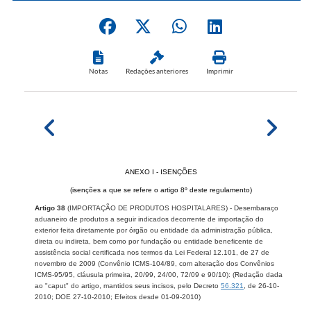
Notas
Redações anteriores
Imprimir
ANEXO I - ISENÇÕES
(isenções a que se refere o artigo 8º deste regulamento)
Artigo 38
(IMPORTAÇÃO DE PRODUTOS HOSPITALARES) - Desembaraço
aduaneiro de produtos a seguir indicados decorrente de importação do
exterior feita diretamente por órgão ou entidade da administração pública,
direta ou indireta, bem como por fundação ou entidade beneficente de
assistência social certificada nos termos da Lei Federal 12.101, de 27 de
novembro de 2009 (Convênio ICMS-104/89, com alteração dos Convênios
ICMS-95/95, cláusula primeira, 20/99, 24/00, 72/09 e 90/10): (Redação dada
ao "caput" do artigo, mantidos seus incisos, pelo Decreto
56.321
, de 26-10-
2010; DOE 27-10-2010; Efeitos desde 01-09-2010)