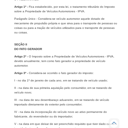
Artigo 1º -
Fica estabelecido, por esta lei, o tratamento tributário do Imposto
sobre a Propriedade de Veículos Automotores - IPVA.
Parágrafo único - Considera-se veículo automotor aquele dotado de
mecanismo de propulsão própria e que sirva para o transporte de pessoas ou
coisas ou para a tração de veículos utilizados para o transporte de pessoas
ou coisas.
SEÇÃO II
DO FATO GERADOR
Artigo 2º -
O Imposto sobre a Propriedade de Veículos Automotores - IPVA,
devido anualmente, tem como fato gerador a propriedade de veículo
automotor.
Artigo 3º -
Considera-se ocorrido o fato gerador do imposto:
I - no dia 1º de janeiro de cada ano, em se tratando de veículo usado;
II - na data de sua primeira aquisição pelo consumidor, em se tratando de
veículo novo;
III - na data de seu desembaraço aduaneiro, em se tratando de veículo
importado diretamente do exterior pelo consumidor;
IV - na data da incorporação do veículo novo ao ativo permanente do
fabricante, do revendedor ou do importador;
V - na data em que deixar de ser preenchido requisito que tiver dado causa à