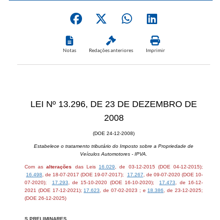
Notas
Redações anteriores
Imprimir
LEI Nº 13.296, DE 23 DE DEZEMBRO DE
2008
(DOE 24-12-2008)
Estabelece o tratamento tributário do Imposto sobre a Propriedade de
Veículos Automotores - IPVA.
Com as
alterações
das Leis
16.029
, de 03-12-2015 (DOE 04-12-2015);
16.498
, de 18-07-2017 (DOE 19-07-2017);
17.267
, de 09-07-2020 (DOE 10-
07-2020);
17.293
, de 15-10-2020 (DOE 16-10-2020);
17.473
, de 16-12-
2021 (DOE 17-12-2021);
17.623
, de 07-02-2023 ; e
18.386
, de 23-12-2025;
(DOE 26-12-2025​)
S PRELIMINARES